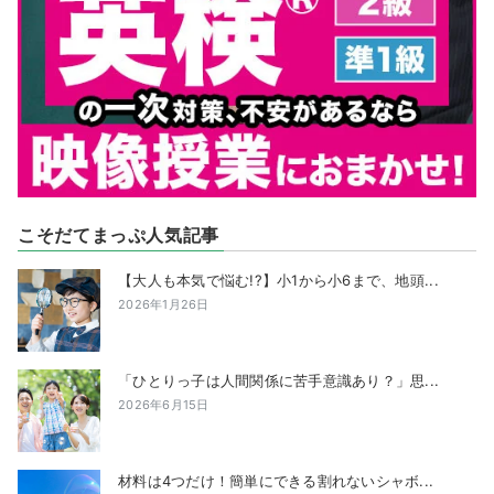
こそだてまっぷ人気記事
【大人も本気で悩む!?】小1から小6まで、地頭...
2026年1月26日
「ひとりっ子は人間関係に苦手意識あり？」思...
2026年6月15日
材料は4つだけ！簡単にできる割れないシャボ...