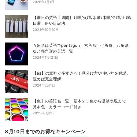
2026年1月1日
【曜日の英語１週間】月曜/火曜/水曜/木曜/金曜/土曜/
日曜：略や暗記法
2024年10月10日
五角形は英語でpentagon！六角形、七角形、八角形
など多角形の英語一覧
2024年11月21日
【as】の意味が多すぎる！見分け方や使い方を解説。
読めば完全理解！
2024年2月1日
【色】の英語名一覧｜基本２３色から濃淡表現まで｜
見本色・カラーコード付き
2025年3月23日
8月10日までのお得なキャンペーン