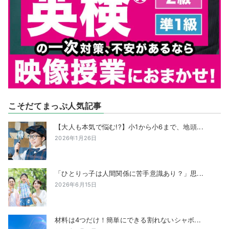
こそだてまっぷ人気記事
【大人も本気で悩む!?】小1から小6まで、地頭...
2026年1月26日
「ひとりっ子は人間関係に苦手意識あり？」思...
2026年6月15日
材料は4つだけ！簡単にできる割れないシャボ...