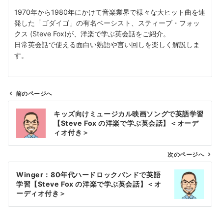
1970年から1980年にかけて音楽業界で様々な大ヒット曲を連
発した「ゴダイゴ」の有名ベーシスト、スティーブ・フォッ
クス (Steve Fox)が、洋楽で学ぶ英会話をご紹介。
日常英会話で使える面白い熟語や言い回しを楽しく解説しま
す。
前のページへ
投
キッズ向けミュージカル映画ソングで英語学習
稿
【Steve Fox の洋楽で学ぶ英会話】＜オーデ
ナ
ィオ付き＞
ビ
ゲ
次のページへ
ー
Winger：80年代ハードロックバンドで英語
シ
学習【Steve Fox の洋楽で学ぶ英会話】＜オ
ョ
ーディオ付き＞
ン