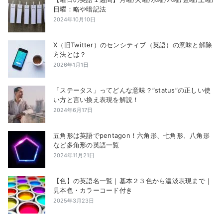
日曜：略や暗記法
2024年10月10日
X（旧Twitter）のセンシティブ（英語）の意味と解除
方法とは？
2026年1月1日
「ステータス」ってどんな意味？”status”の正しい使
い方と言い換え表現を解説！
2024年6月17日
五角形は英語でpentagon！六角形、七角形、八角形
など多角形の英語一覧
2024年11月21日
【色】の英語名一覧｜基本２３色から濃淡表現まで｜
見本色・カラーコード付き
2025年3月23日