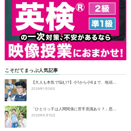
こそだてまっぷ人気記事
【大人も本気で悩む!?】小1から小6まで、地頭...
2026年1月26日
「ひとりっ子は人間関係に苦手意識あり？」思...
2026年6月15日