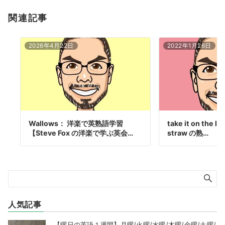
関連記事
2026年4月22日
2022年1月26日
Wallows： 洋楽で英熟語学習
take it on the l
【Steve Fox の洋楽で学ぶ英会…
straw の熟…
人気記事
【曜日の英語１週間】月曜/火曜/水曜/木曜/金曜/土曜/