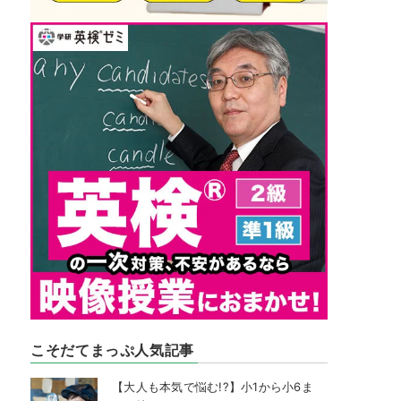
こそだてまっぷ人気記事
【大人も本気で悩む!?】小1から小6ま