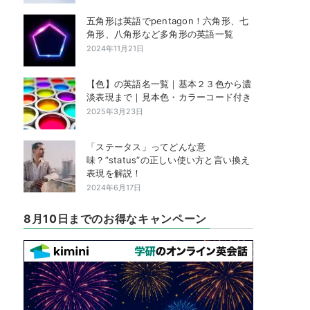
五角形は英語でpentagon！六角形、七
角形、八角形など多角形の英語一覧
2024年11月21日
【色】の英語名一覧｜基本２３色から濃
淡表現まで｜見本色・カラーコード付き
2025年3月23日
「ステータス」ってどんな意
味？”status”の正しい使い方と言い換え
表現を解説！
2024年6月17日
8月10日までのお得なキャンペーン