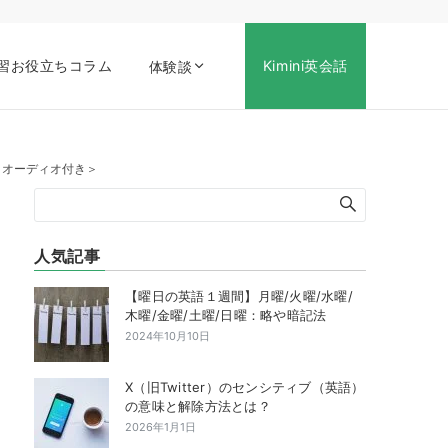
習お役立ちコラム
Kimini英会話
体験談
話】＜オーディオ付き＞
人気記事
【曜日の英語１週間】月曜/火曜/水曜/
木曜/金曜/土曜/日曜：略や暗記法
2024年10月10日
X（旧Twitter）のセンシティブ（英語）
の意味と解除方法とは？
2026年1月1日