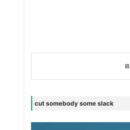
目
cut somebody some slack