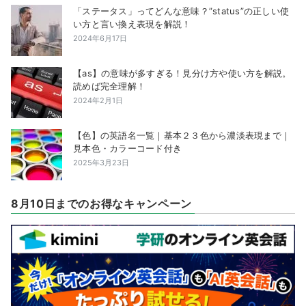
「ステータス」ってどんな意味？”status”の正しい使
い方と言い換え表現を解説！
2024年6月17日
【as】の意味が多すぎる！見分け方や使い方を解説。
読めば完全理解！
2024年2月1日
【色】の英語名一覧｜基本２３色から濃淡表現まで｜
見本色・カラーコード付き
2025年3月23日
8月10日までのお得なキャンペーン