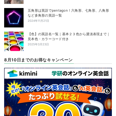
五角形は英語でpentagon！六角形、七角形、八角形
など多角形の英語一覧
2024年11月21日
【色】の英語名一覧｜基本２３色から濃淡表現まで｜
見本色・カラーコード付き
2025年3月23日
8月10日までのお得なキャンペーン