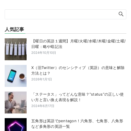
人気記事
【曜日の英語１週間】月曜/火曜/水曜/木曜/金曜/土曜/
日曜：略や暗記法
2024年10月10日
X（旧Twitter）のセンシティブ（英語）の意味と解除
方法とは？
2026年1月1日
「ステータス」ってどんな意味？”status”の正しい使
い方と言い換え表現を解説！
2024年6月17日
五角形は英語でpentagon！六角形、七角形、八角形
など多角形の英語一覧