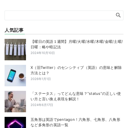
人気記事
【曜日の英語１週間】月曜/火曜/水曜/木曜/金曜/土曜/
日曜：略や暗記法
2024年10月10日
X（旧Twitter）のセンシティブ（英語）の意味と解除
方法とは？
2026年1月1日
「ステータス」ってどんな意味？”status”の正しい使
い方と言い換え表現を解説！
2024年6月17日
五角形は英語でpentagon！六角形、七角形、八角形
など多角形の英語一覧