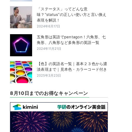
「ステータス」ってどんな意
味？”status”の正しい使い方と言い換え
表現を解説！
2024年6月17日
五角形は英語でpentagon！六角形、七
角形、八角形など多角形の英語一覧
2024年11月21日
【色】の英語名一覧｜基本２３色から濃
淡表現まで｜見本色・カラーコード付き
2025年3月23日
8月10日までのお得なキャンペーン