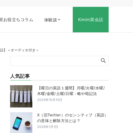
習お役立ちコラム
Kimini英会話
体験談
学ぶ英会話】＜オーディオ付き＞
人気記事
【曜日の英語１週間】月曜/火曜/水曜/
木曜/金曜/土曜/日曜：略や暗記法
2024年10月10日
X（旧Twitter）のセンシティブ（英語）
の意味と解除方法とは？
2026年1月1日