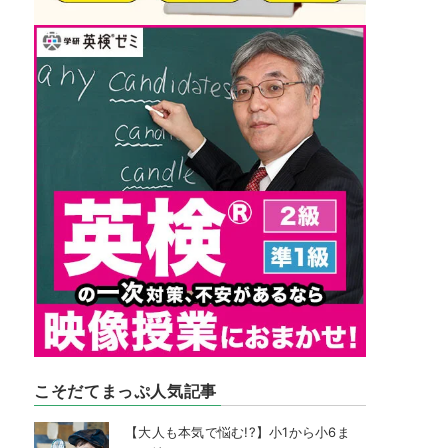
こそだてまっぷ人気記事
【大人も本気で悩む!?】小1から小6ま