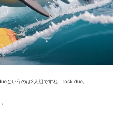
o、duoというのは2人組ですね、rock duo。
。。