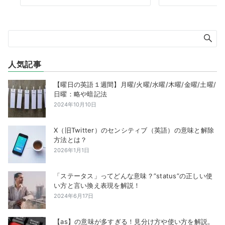
人気記事
【曜日の英語１週間】月曜/火曜/水曜/木曜/金曜/土曜/
日曜：略や暗記法
2024年10月10日
X（旧Twitter）のセンシティブ（英語）の意味と解除
方法とは？
2026年1月1日
「ステータス」ってどんな意味？”status”の正しい使
い方と言い換え表現を解説！
2024年6月17日
【as】の意味が多すぎる！見分け方や使い方を解説。