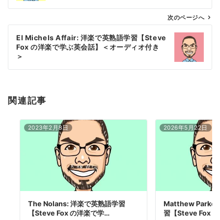
ビ
ゲ
次のページへ
ー
El Michels Affair: 洋楽で英熟語学習【Steve
シ
Fox の洋楽で学ぶ英会話】＜オーディオ付き
ョ
＞
ン
関連記事
2023年2月8日
2026年5月22日
The Nolans: 洋楽で英熟語学習
Matthew Par
【Steve Fox の洋楽で学…
習【Steve Fox 