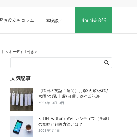
習お役立ちコラム
Kimini英会話
体験談
ぶ英会話】＜オーディオ付き＞
人気記事
【曜日の英語１週間】月曜/火曜/水曜/
木曜/金曜/土曜/日曜：略や暗記法
2024年10月10日
X（旧Twitter）のセンシティブ（英語）
の意味と解除方法とは？
2026年1月1日