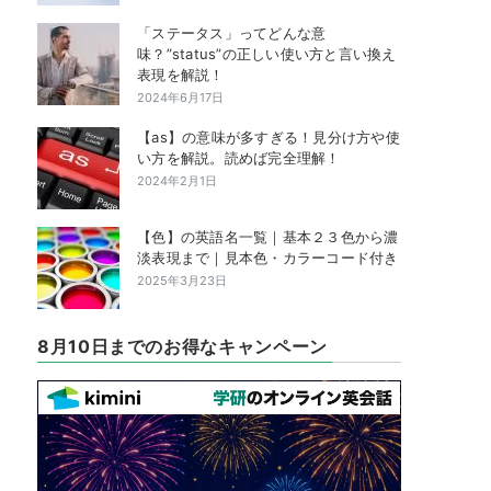
「ステータス」ってどんな意
味？”status”の正しい使い方と言い換え
表現を解説！
2024年6月17日
【as】の意味が多すぎる！見分け方や使
い方を解説。読めば完全理解！
2024年2月1日
【色】の英語名一覧｜基本２３色から濃
淡表現まで｜見本色・カラーコード付き
2025年3月23日
8月10日までのお得なキャンペーン