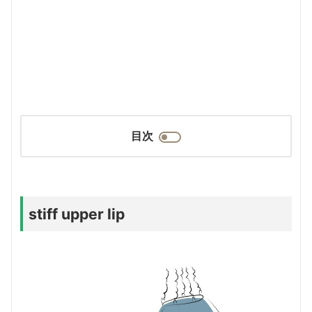
目次
stiff upper lip