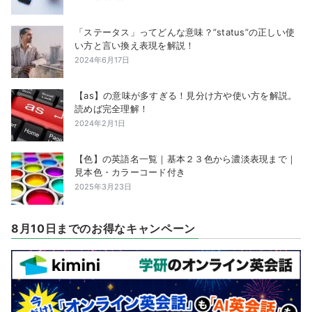
「ステータス」ってどんな意味？”status”の正しい使
い方と言い換え表現を解説！
2024年6月17日
【as】の意味が多すぎる！見分け方や使い方を解説。
読めば完全理解！
2024年2月1日
【色】の英語名一覧｜基本２３色から濃淡表現まで｜
見本色・カラーコード付き
2025年3月23日
8月10日までのお得なキャンペーン