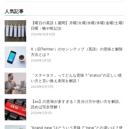
人気記事
【曜日の英語１週間】月曜/火曜/水曜/木曜/金曜/土曜/
日曜：略や暗記法
2024年10月10日
X（旧Twitter）のセンシティブ（英語）の意味と解除
方法とは？
2026年1月1日
「ステータス」ってどんな意味？”status”の正しい使
い方と言い換え表現を解説！
2024年6月17日
【as】の意味が多すぎる！見分け方や使い方を解説。
読めば完全理解！
2024年2月1日
“brand new”はどういう意味？”new”との違いは？使