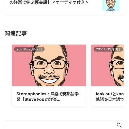
の洋楽で学ぶ英会話】＜オーディオ付き＞
ョ
ン
関連記事
2026年7月27日
2021年12月3日
Stereophonics：洋楽で英熟語学
look outとknock 
習【Steve Fox の洋楽…
熟語を日本語で…