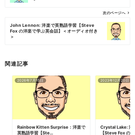
ビ
ゲ
次のページへ
ー
John Lennon: 洋楽で英熟語学習【Steve
シ
Fox の洋楽で学ぶ英会話】＜オーディオ付き
ョ
＞
ン
関連記事
2026年7月15日
2023年12月20日
Rainbow Kitten Surprise：洋楽で
Crystal Lake
英熟語学習【Ste…
【Steve Fox の