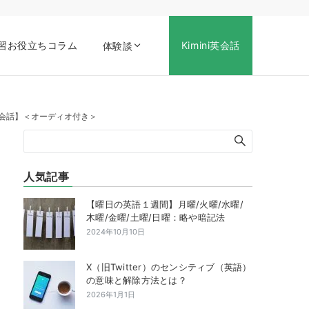
習お役立ちコラム
Kimini英会話
体験談
で学ぶ英会話】＜オーディオ付き＞
人気記事
【曜日の英語１週間】月曜/火曜/水曜/
木曜/金曜/土曜/日曜：略や暗記法
2024年10月10日
X（旧Twitter）のセンシティブ（英語）
の意味と解除方法とは？
2026年1月1日