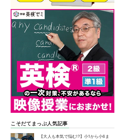
こそだてまっぷ人気記事
【大人も本気で悩む!?】小1から小6ま