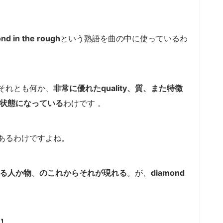
nd in the rough
という熟語を曲の中に使っているわ
それとも何か、
非常に優れたquality、質、また特徴
い状態になっている
わけです 。
あるわけですよね。
いる人か物
、
のこれからそれが現れる
。が、
diamond
】