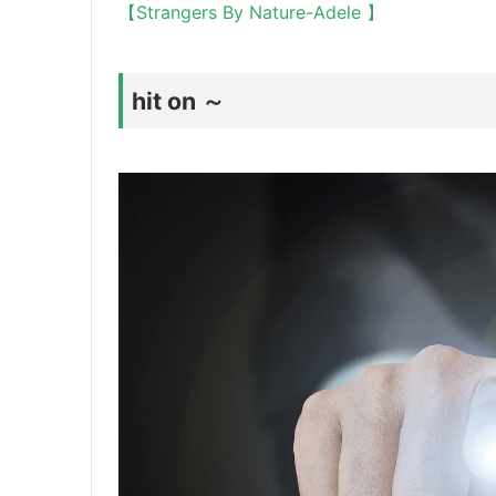
【Strangers By Nature-Adele 】
hit on ～