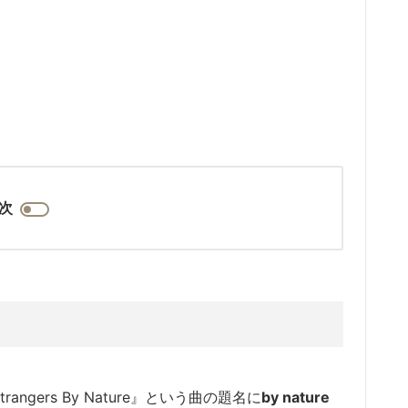
次
ngers By Nature』という曲の題名に
by nature