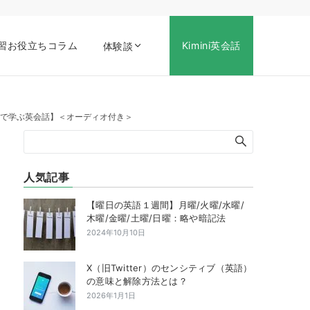
習お役立ちコラム
Kimini英会話
体験談
ox の洋楽で学ぶ英会話】＜オーディオ付き＞
人気記事
【曜日の英語１週間】月曜/火曜/水曜/
木曜/金曜/土曜/日曜：略や暗記法
2024年10月10日
X（旧Twitter）のセンシティブ（英語）
の意味と解除方法とは？
2026年1月1日