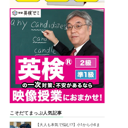
こそだてまっぷ人気記事
【大人も本気で悩む!?】小1から小6ま