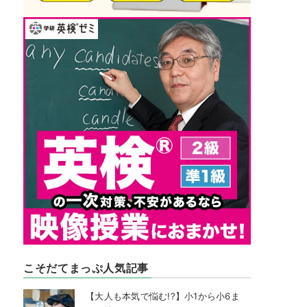
こそだてまっぷ人気記事
【大人も本気で悩む!?】小1から小6ま