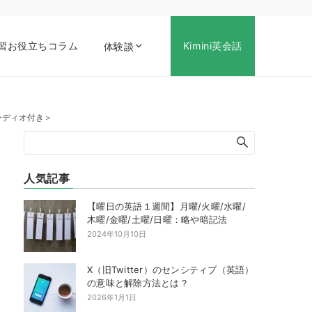
習お役立ちコラム
Kimini英会話
体験談
オーディオ付き＞
人気記事
【曜日の英語１週間】月曜/火曜/水曜/
木曜/金曜/土曜/日曜：略や暗記法
2024年10月10日
X（旧Twitter）のセンシティブ（英語）
の意味と解除方法とは？
2026年1月1日