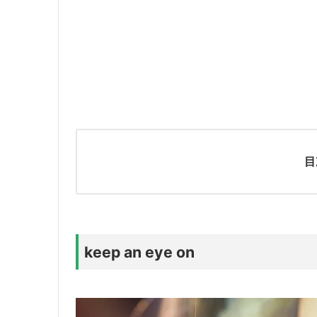
目
keep an eye on