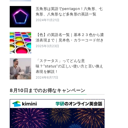
五角形は英語でpentagon！六角形、七
角形、八角形など多角形の英語一覧
2024年11月21日
【色】の英語名一覧｜基本２３色から濃
淡表現まで｜見本色・カラーコード付き
2025年3月23日
「ステータス」ってどんな意
味？”status”の正しい使い方と言い換え
表現を解説！
2024年6月17日
8月10日までのお得なキャンペーン