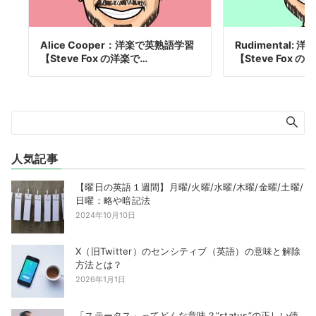
Alice Cooper：洋楽で英熟語学習
Rudimental:
【Steve Fox の洋楽で…
【Steve Fox 
人気記事
【曜日の英語１週間】月曜/火曜/水曜/木曜/金曜/土曜/
日曜：略や暗記法
2024年10月10日
X（旧Twitter）のセンシティブ（英語）の意味と解除
方法とは？
2026年1月1日
「ステータス」ってどんな意味？”status”の正しい使