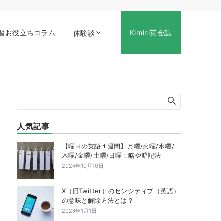
習お役立ちコラム
Kimini英会話
体験談
人気記事
【曜日の英語１週間】月曜/火曜/水曜/
木曜/金曜/土曜/日曜：略や暗記法
2024年10月10日
X（旧Twitter）のセンシティブ（英語）
の意味と解除方法とは？
2026年1月1日