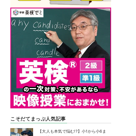
こそだてまっぷ人気記事
【大人も本気で悩む!?】小1から小6ま