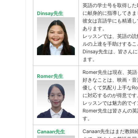
英語の学士号を取得したD
に献身的に指導してきま
Dinsay先生
彼女は言語学にも精通し
あります。
レッスンでは、英語の読
ルの上達を手助けするこ
Dinsay先生は、皆さ
ます。
Romer先生は現在、
Romer先生
好きなことは、映画・音
優しくて気配り上手なR
に対応するのが得意です
レッスンでは魅力的でイ
Romer先生は皆さん
す。
Canaan先生はまだ教
Canaan先生