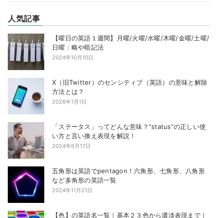
人気記事
【曜日の英語１週間】月曜/火曜/水曜/木曜/金曜/土曜/
日曜：略や暗記法
2024年10月10日
X（旧Twitter）のセンシティブ（英語）の意味と解除
方法とは？
2026年1月1日
「ステータス」ってどんな意味？”status”の正しい使
い方と言い換え表現を解説！
2024年6月17日
五角形は英語でpentagon！六角形、七角形、八角形
など多角形の英語一覧
2024年11月21日
【色】の英語名一覧｜基本２３色から濃淡表現まで｜