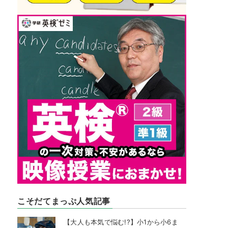
こそだてまっぷ人気記事
【大人も本気で悩む!?】小1から小6ま