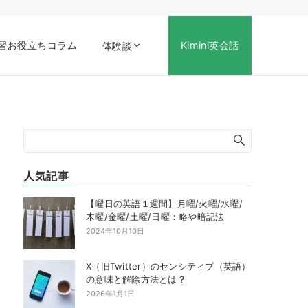
習お役立ちコラム
Kimini英会話
体験談
人気記事
【曜日の英語１週間】月曜/火曜/水曜/
木曜/金曜/土曜/日曜：略や暗記法
2024年10月10日
X（旧Twitter）のセンシティブ（英語）
の意味と解除方法とは？
2026年1月1日