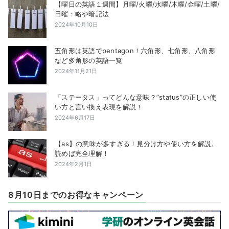
【曜日の英語１週間】月曜/火曜/水曜/木曜/金曜/土曜/
日曜：略や暗記法
2024年10月10日
五角形は英語でpentagon！六角形、七角形、八角形
など多角形の英語一覧
2024年11月21日
「ステータス」ってどんな意味？”status”の正しい使
い方と言い換え表現を解説！
2024年6月17日
【as】の意味が多すぎる！見分け方や使い方を解説。
読めば完全理解！
2024年2月1日
8月10日までのお得なキャンペーン