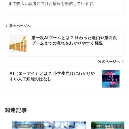
まで幅広い読者に向けた情報を発信しています。
前のページへ
投
第一次AIブームとは？ 終わった理由や第四次
稿
ブームまでの流れをわかりやすく解説
ナ
ビ
ゲ
次のページへ
ー
AI（エーアイ）とは？ 小学生向けにわかりや
シ
すい人工知能のはなし
ョ
ン
関連記事
2025年5月25日
2025年4月15日