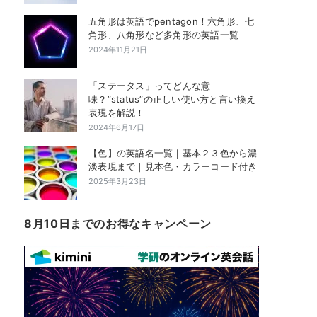
五角形は英語でpentagon！六角形、七
角形、八角形など多角形の英語一覧
2024年11月21日
「ステータス」ってどんな意
味？”status”の正しい使い方と言い換え
表現を解説！
2024年6月17日
【色】の英語名一覧｜基本２３色から濃
淡表現まで｜見本色・カラーコード付き
2025年3月23日
8月10日までのお得なキャンペーン