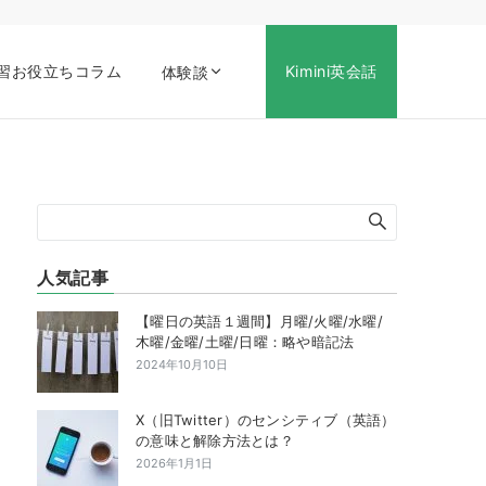
習お役立ちコラム
Kimini英会話
体験談
人気記事
【曜日の英語１週間】月曜/火曜/水曜/
木曜/金曜/土曜/日曜：略や暗記法
2024年10月10日
X（旧Twitter）のセンシティブ（英語）
の意味と解除方法とは？
2026年1月1日