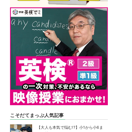
こそだてまっぷ人気記事
【大人も本気で悩む!?】小1から小6ま