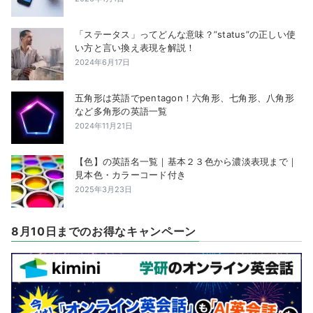
「ステータス」ってどんな意味？”status”の正しい使
い方と言い換え表現を解説！
2024年6月17日
五角形は英語でpentagon！六角形、七角形、八角形
など多角形の英語一覧
2024年11月21日
【色】の英語名一覧｜基本２３色から濃淡表現まで｜
見本色・カラーコード付き
2025年3月23日
8月10日までのお得なキャンペーン