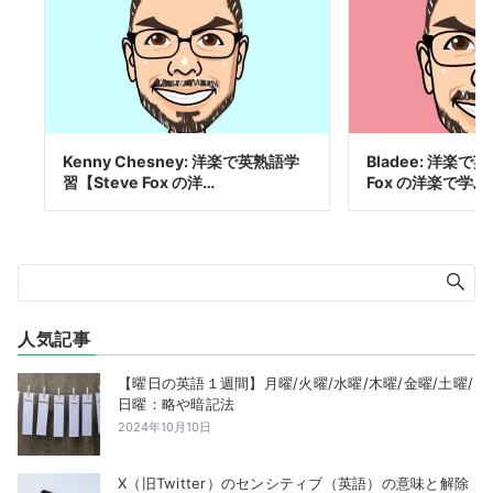
Kenny Chesney: 洋楽で英熟語学
Bladee: 洋楽で
習【Steve Fox の洋…
Fox の洋楽で学
人気記事
【曜日の英語１週間】月曜/火曜/水曜/木曜/金曜/土曜/
日曜：略や暗記法
2024年10月10日
X（旧Twitter）のセンシティブ（英語）の意味と解除