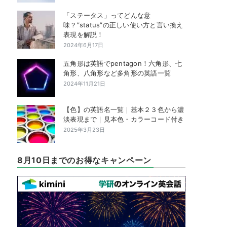
「ステータス」ってどんな意
味？”status”の正しい使い方と言い換え
表現を解説！
2024年6月17日
五角形は英語でpentagon！六角形、七
角形、八角形など多角形の英語一覧
2024年11月21日
【色】の英語名一覧｜基本２３色から濃
淡表現まで｜見本色・カラーコード付き
2025年3月23日
8月10日までのお得なキャンペーン