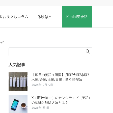
習お役立ちコラム
Kimini英会話
体験談
ング
人気記事
【曜日の英語１週間】月曜/火曜/水曜/
木曜/金曜/土曜/日曜：略や暗記法
2024年10月10日
X（旧Twitter）のセンシティブ（英語）
の意味と解除方法とは？
2026年1月1日