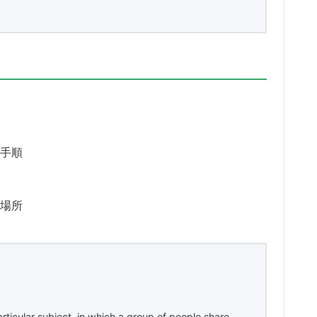
手順
場所
rticular subject, in which a group of people share