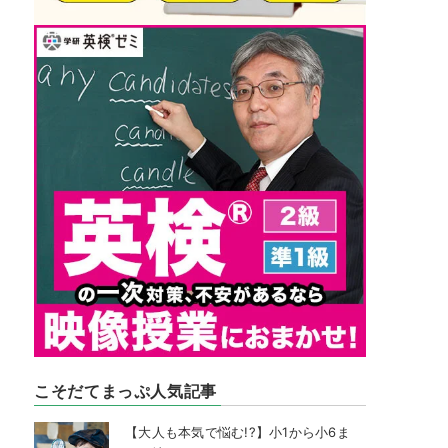
こそだてまっぷ人気記事
【大人も本気で悩む!?】小1から小6ま