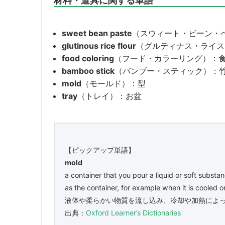
材料・道具に関する単語
sweet bean paste
（スウィート・ビーン・
glutinous rice flour
（グルティナス・ライス
food coloring
（フード・カラーリング）：
bamboo stick
（バンブー・スティック）：
mold
（モールド）：型
tray
（トレイ）：お盆
【ピックアップ単語】
mold
a container that you pour a liquid or soft subst
as the container, for example when it is cooled 
液体や柔らかい物質を流し込み、冷却や加熱によ
出典：
Oxford Learner’s Dictionaries