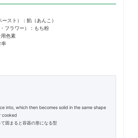
ペースト）：餡（あんこ）
・フラワー）：もち粉
食用色素
竹串
ance into, which then becomes solid in the same shape
or cooked
って固まると容器の形になる型