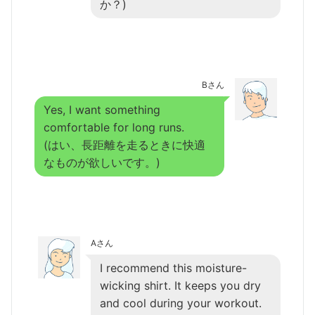
か？)
Bさん
Yes, I want something
comfortable for long runs.
(はい、長距離を走るときに快適
なものが欲しいです。)
Aさん
I recommend this moisture-
wicking shirt. It keeps you dry
and cool during your workout.