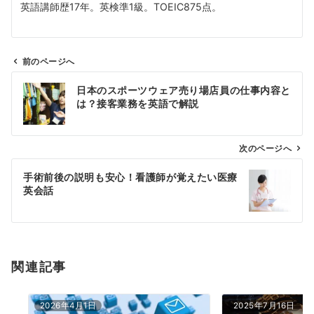
英語講師歴17年。英検準1級。TOEIC875点。
前のページへ
投
日本のスポーツウェア売り場店員の仕事内容と
稿
は？接客業務を英語で解説
ナ
ビ
ゲ
次のページへ
ー
手術前後の説明も安心！看護師が覚えたい医療
シ
英会話
ョ
ン
関連記事
2026年4月1日
2025年7月16日