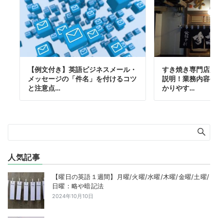
【例文付き】英語ビジネスメール・
すき焼き専門店店
メッセージの「件名」を付けるコツ
説明！業務内容や
と注意点…
かりやす…
人気記事
【曜日の英語１週間】月曜/火曜/水曜/木曜/金曜/土曜/
日曜：略や暗記法
2024年10月10日