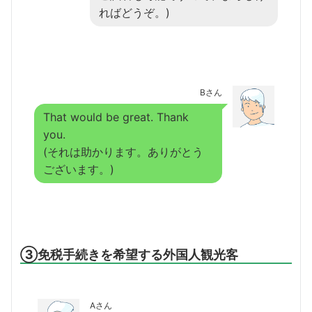
ればどうぞ。)
Bさん
That would be great. Thank
you.
(それは助かります。ありがとう
ございます。)
③免税手続きを希望する外国人観光客
Aさん