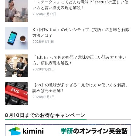
「ステータス」ってどんな意味？”status”の正しい使
い方と言い換え表現を解説！
2024年6月17日
X（旧Twitter）のセンシティブ（英語）の意味と解除
方法とは？
2026年1月1日
「a.k.a」って何の略語？意味や正しい読み方と使い
方、類似表現も解説！
2026年1月2日
【as】の意味が多すぎる！見分け方や使い方を解説。
読めば完全理解！
2024年2月1日
8月10日までのお得なキャンペーン