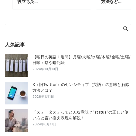
役立ち英…
方法など…
人気記事
【曜日の英語１週間】月曜/火曜/水曜/木曜/金曜/土曜/
日曜：略や暗記法
2024年10月10日
X（旧Twitter）のセンシティブ（英語）の意味と解除
方法とは？
2026年1月1日
「ステータス」ってどんな意味？”status”の正しい使
い方と言い換え表現を解説！
2024年6月17日