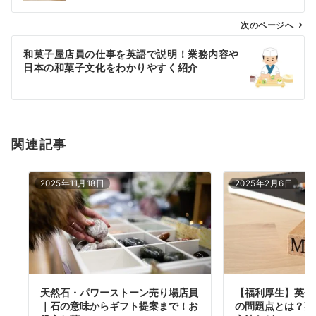
ビ
ゲ
次のページへ
ー
和菓子屋店員の仕事を英語で説明！業務内容や
シ
日本の和菓子文化をわかりやすく紹介
ョ
ン
関連記事
2025年11月18日
2025年2月6日
天然石・パワーストーン売り場店員
【福利厚生】英会
｜石の意味からギフト提案まで！お
の問題点とは？英