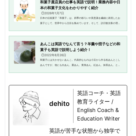
和菓子屋店員の仕事を英語で説明！業務内容や日
本の和菓子文化をわかりやすく紹介
🕒️2026年1月7日
日本の伝統菓子「和菓子」は、四季の移ろいや美意識を繊細に表現したお
菓子として、世界中から注目を集めています。そして、訪日観光客の増加
にともない、和菓子屋での接客でも英語対応が求められる機会が増えてい
ます。和菓子屋店員の仕事には...
あんこは英語でなんて言う？羊羹や団子などの和
菓子も英語で説明しよう紹介！
🕒️2022年8月26日
和菓子には欠かせないあんこ。代表的なものは小豆から作る粒あんとこし
あんですが、他にも白あん、栗あん、黄身あん、紅あん、抹茶あん、と
様々な種類のあんこがあります。あんこはそれだけで食べることは余りな
く、餅や饅頭、どら焼き、パンな...
英語コーチ・英語
教育ライター /
dehito
English Coach &
Education Writer
英語が苦手な状態から独学で