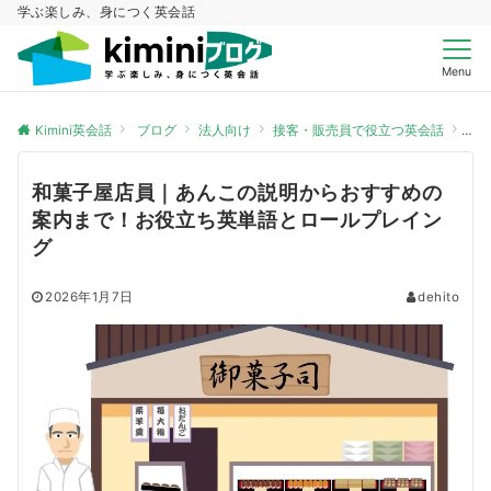
学ぶ楽しみ、身につく英会話
Menu
Kimini英会話
ブログ
法人向け
接客・販売員で役立つ英会話
和
和菓子屋店員｜あんこの説明からおすすめの
案内まで！お役立ち英単語とロールプレイン
グ
2026年1月7日
dehito