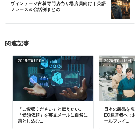
ヴィンテージ古着専門店売り場店員向け｜英語
シ
フレーズ＆会話例まとめ
ョ
ン
関連記事
2026年5月19日
2025年9月16日
「ご査収ください」と伝えたい。
日本の製品を海外
「受領依頼」を英文メールに自然に
EC運営者へ：お
落とし込む…
ールプレイ…