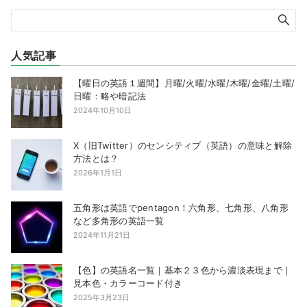
人気記事
【曜日の英語１週間】月曜/火曜/水曜/木曜/金曜/土曜/
日曜：略や暗記法
2024年10月10日
X（旧Twitter）のセンシティブ（英語）の意味と解除
方法とは？
2026年1月1日
五角形は英語でpentagon！六角形、七角形、八角形
など多角形の英語一覧
2024年11月21日
【色】の英語名一覧｜基本２３色から濃淡表現まで｜
見本色・カラーコード付き
2025年3月23日