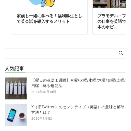
家族も一緒に学べる！福利厚生とし
プラモデル・フィ
て英会話を導入するメリット
の仕事を英語で説
本のホビ…
人気記事
【曜日の英語１週間】月曜/火曜/水曜/木曜/金曜/土曜/
日曜：略や暗記法
2024年10月10日
X（旧Twitter）のセンシティブ（英語）の意味と解除
方法とは？
2026年1月1日