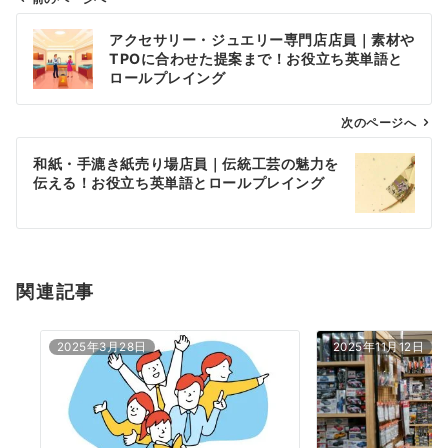
投
アクセサリー・ジュエリー専門店店員｜素材や
稿
TPOに合わせた提案まで！お役立ち英単語と
ナ
ロールプレイング
ビ
ゲ
次のページへ
ー
和紙・手漉き紙売り場店員｜伝統工芸の魅力を
シ
伝える！お役立ち英単語とロールプレイング
ョ
ン
関連記事
2025年3月28日
2025年11月12日