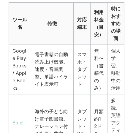
特に
利用
おす
ツール
対応
料金
特徴
すめ
名
端末
（目
の場
安）
面
Googl
無
個人
電子書籍の自動
スマ
e Play
料〜
学
読み上げ機能。
ホ・
Books
（書
習、
速度・音量調
タブ
/ Appl
籍代
移動
整、単語ハイラ
レッ
e Boo
の
中の
イト表示可
ト
ks
み）
活用
多
読、
海外の子ども向
タブ
月額
英語
け電子図書館。
レッ
約1
Epic!
アク
ナレーション付
ト・
2ド
ティ