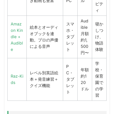
き動画も豊富
PC
ル
ビテ
ィ
Aud
Amaz
スマ
寝か
絵本とオーディ
ible
on Kin
ホ・
しつ
オブックを連
月額
dle +
タブ
け、
動。プロの声優
約1,
Audibl
レッ
物語
による音声
500
e
ト
体験
円〜
学
P
年額
校・
レベル別英語絵
C・
Raz-Ki
約1
保育
本＋発音練習＋
タブ
ds
20
園で
クイズ機能
レッ
ドル
の学
ト
習