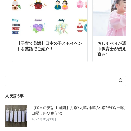
【子育て英語】日本の子どもイベン
おしゃべりが遅い
トを英語でご紹介！
→保育士が伝えた
育ち”
人気記事
【曜日の英語１週間】月曜/火曜/水曜/木曜/金曜/土曜/
日曜：略や暗記法
2024年10月10日