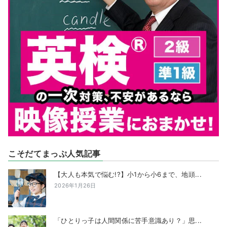
こそだてまっぷ人気記事
【大人も本気で悩む!?】小1から小6まで、地頭...
2026年1月26日
「ひとりっ子は人間関係に苦手意識あり？」思...