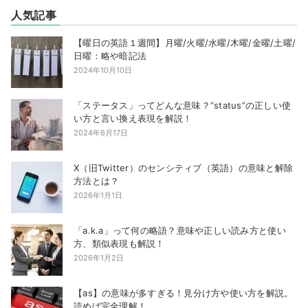
人気記事
【曜日の英語１週間】月曜/火曜/水曜/木曜/金曜/土曜/
日曜：略や暗記法
2024年10月10日
「ステータス」ってどんな意味？”status”の正しい使
い方と言い換え表現を解説！
2024年6月17日
X（旧Twitter）のセンシティブ（英語）の意味と解除
方法とは？
2026年1月1日
「a.k.a」って何の略語？意味や正しい読み方と使い
方、類似表現も解説！
2026年1月2日
【as】の意味が多すぎる！見分け方や使い方を解説。
読めば完全理解！