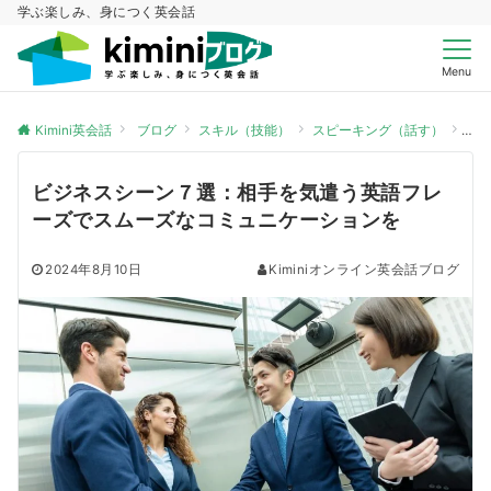
学ぶ楽しみ、身につく英会話
Menu
Kimini英会話
ブログ
スキル（技能）
スピーキング（話す）
ビ
ビジネスシーン７選：相手を気遣う英語フレ
ーズでスムーズなコミュニケーションを
2024年8月10日
Kiminiオンライン英会話ブログ