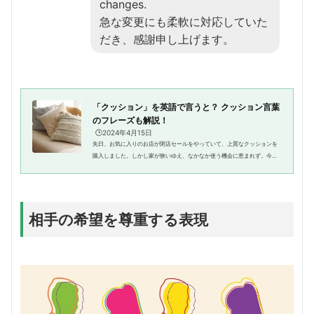
changes.
急な変更にも柔軟に対応していた
だき、感謝申し上げます。
「クッション」を英語で言うと？ クッション言葉
のフレーズも解説！
🕒️2024年4月15日
先日、お気に入りのお店が閉店セールをやっていて、上質なクッションを
購入しました。しかし家が狭いゆえ、なかなか使う機会に恵まれず。今で
は、実家で甥が使ってくれています…。さて、そんなわけで今回のテーマ
は「クッション」です。英語でク...
相手の希望を尊重する表現