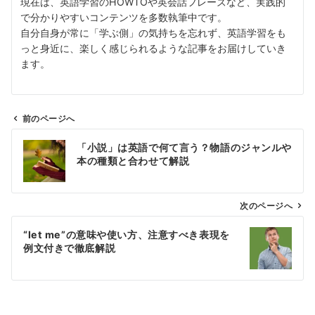
現在は、英語学習のHOWTOや英会話フレーズなど、実践的
で分かりやすいコンテンツを多数執筆中です。
自分自身が常に「学ぶ側」の気持ちを忘れず、英語学習をも
っと身近に、楽しく感じられるような記事をお届けしていき
ます。
前のページへ
投
「小説」は英語で何て言う？物語のジャンルや
稿
本の種類と合わせて解説
ナ
ビ
ゲ
次のページへ
ー
“let me”の意味や使い方、注意すべき表現を
シ
例文付きで徹底解説
ョ
ン