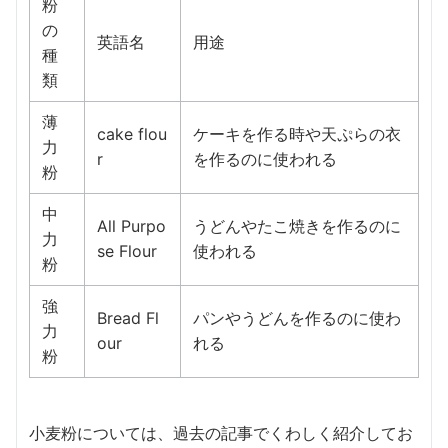
粉
の
英語名
用途
種
類
薄
cake flou
ケーキを作る時や天ぷらの衣
力
r
を作るのに使われる
粉
中
All Purpo
うどんやたこ焼きを作るのに
力
se Flour
使われる
粉
強
Bread Fl
パンやうどんを作るのに使わ
力
our
れる
粉
小麦粉については、過去の記事でくわしく紹介してお