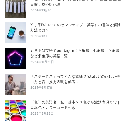
日曜：略や暗記法
2024年10月10日
X（旧Twitter）のセンシティブ（英語）の意味と解除
方法とは？
2026年1月1日
五角形は英語でpentagon！六角形、七角形、八角形
など多角形の英語一覧
2024年11月21日
「ステータス」ってどんな意味？”status”の正しい使
い方と言い換え表現を解説！
2024年6月17日
【色】の英語名一覧｜基本２３色から濃淡表現まで｜
見本色・カラーコード付き
2025年3月23日