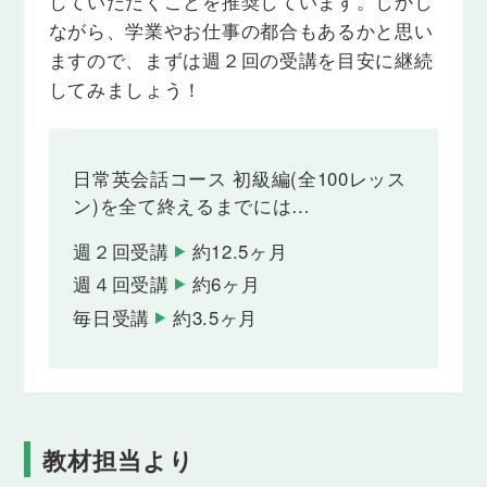
していただくことを推奨しています。しかし
Lesson 21
感情２
ながら、学業やお仕事の都合もあるかと思い
「感情」をテーマに語彙・フレーズを学習
ますので、まずは週２回の受講を目安に継続
し、それらを使って講師と会話の練習を行い
ます。
してみましょう！
Lesson 22
ペット
日常英会話コース 初級編(全100レッス
「ペット」をテーマに語彙・フレーズを学習
し、それらを使って講師と会話の練習を行い
ン)を全て終えるまでには…
ます。
週２回受講
約12.5ヶ月
Lesson 23
週４回受講
約6ヶ月
洋服１
「洋服」をテーマに語彙・フレーズを学習
毎日受講
約3.5ヶ月
し、それらを使って講師と会話の練習を行い
ます。
Lesson 24
飲み物１
「飲み物」をテーマに語彙・フレーズを学習
教材担当より
し、それらを使って講師と会話の練習を行い
ます。