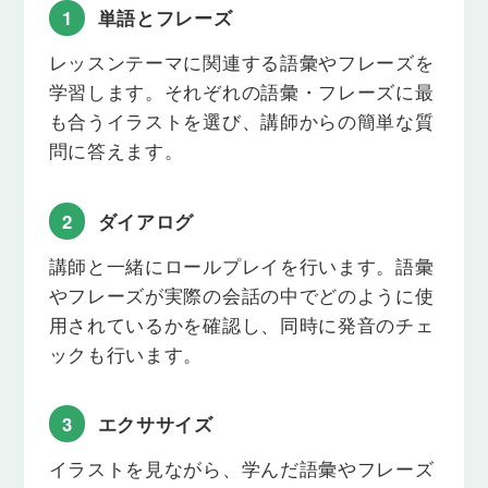
好きなこと、嫌いなこと
1
単語とフレーズ
「好きなこと、嫌いなこと」をテーマに語
彙・フレーズを学習し、それらを使って講師
レッスンテーマに関連する語彙やフレーズを
と会話の練習を行います。
学習します。それぞれの語彙・フレーズに最
Lesson 14
も合うイラストを選び、講師からの簡単な質
趣味２
問に答えます。
「趣味」をテーマに語彙・フレーズを学習
し、それらを使って講師と会話の練習を行い
ます。
2
ダイアログ
Lesson 15
スポーツ１
講師と一緒にロールプレイを行います。語彙
「スポーツ」をテーマに語彙・フレーズを学
やフレーズが実際の会話の中でどのように使
習し、それらを使って講師と会話の練習を行
います。
用されているかを確認し、同時に発音のチェ
ックも行います。
Lesson 16
新しい友達
「新しい友達」をテーマに語彙・フレーズを
3
エクササイズ
学習し、それらを使って講師と会話の練習を
行います。
イラストを見ながら、学んだ語彙やフレーズ