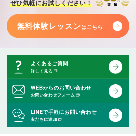
ぜひ気軽にお試しください！
「動物」をテーマに語彙・フレーズを学習
し、それらを使って講師と会話の練習を行い
ます。
無料体験レッスン
Lesson 37
はこちら
交通手段１
「交通手段」をテーマに語彙・フレーズを学
習し、それらを使って講師と会話の練習を行
います。
Lesson 38
よくあるご質問
建物１
詳しく見る
「建物」をテーマに語彙・フレーズを学習
し、それらを使って講師と会話の練習を行い
ます。
WEBからのお問い合わせ
お問い合わせフォーム
Lesson 39
予定・計画
「予定・計画」をテーマに語彙・フレーズを
LINEで手軽にお問い合わせ
学習し、それらを使って講師と会話の練習を
友だちに追加
行います。
Lesson 40