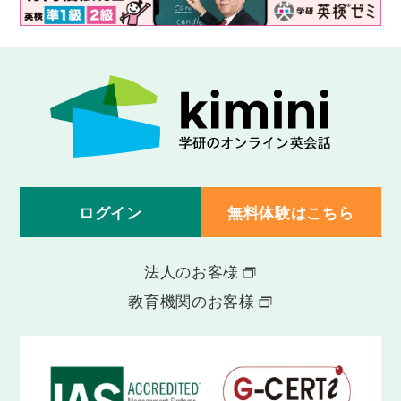
Lesson 48
町２
「町」をテーマに語彙・フレーズを学習し、
それらを使って講師と会話の練習を行いま
す。
Lesson 49
お金
「お金」をテーマに語彙・フレーズを学習
し、それらを使って講師と会話の練習を行い
ます。
ログイン
無料体験はこちら
Lesson 50
レッスン４１〜４９の復習
これまでに学習した内容をおさらいします。
法人のお客様
教育機関のお客様
Lesson 51
文具
「文具」をテーマに語彙・フレーズを学習
し、それらを使って講師と会話の練習を行い
ます。