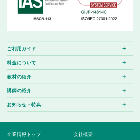
Lesson 52
リラクゼーション
「リラクゼーション」をテーマに語彙・フレ
ーズを学習し、それらを使って講師と会話の
練習を行います。
Lesson 53
家１
ご利用ガイド
「家」をテーマに語彙・フレーズを学習し、
それらを使って講師と会話の練習を行いま
料金について
す。
教材の紹介
Lesson 54
健康
講師の紹介
「健康」をテーマに語彙・フレーズを学習
し、それらを使って講師と会話の練習を行い
ます。
お知らせ・特典
Lesson 55
食べ物３
「食べ物」をテーマに語彙・フレーズを学習
企業情報トップ
会社概要
し、それらを使って講師と会話の練習を行い
ます。