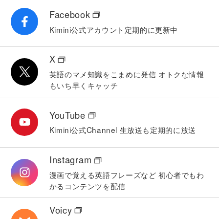
レッスン３１〜３９の復習
Facebook
これまでに学習した内容をおさらいします。
Kimini公式アカウント
定期的に更新中
Lesson 41
交通手段２
X
「交通手段」をテーマに語彙・フレーズを学
習し、それらを使って講師と会話の練習を行
英語のマメ知識をこまめに発信
オトクな情報
います。
もいち早くキャッチ
Lesson 42
旅行１
YouTube
「旅行」をテーマに語彙・フレーズを学習
し、それらを使って講師と会話の練習を行い
Kimini公式Channel
生放送も定期的に放送
ます。
Lesson 43
Instagram
建物２
漫画で覚える英語フレーズなど
初心者でもわ
「建物」をテーマに語彙・フレーズを学習
し、それらを使って講師と会話の練習を行い
かるコンテンツを配信
ます。
Voicy
Lesson 44