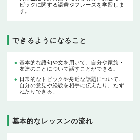
週末
ピックに関する語彙やフレーズを学習しま
「週末」をテーマに語彙・フレーズを学習
す。
し、それらを使って講師と会話の練習を行い
ます。
Lesson 10
できるようになること
レッスン１〜９の復習
これまでに学習した内容をおさらいします。
Lesson 11
基本的な語句や文を用いて、自分や家族・
天気
友達のことについて話すことができる。
「天気」をテーマに語彙・フレーズを学習
し、それらを使って講師と会話の練習を行い
日常的なトピックや身近な話題について、
ます。
自分の意見や経験を相手に伝えたり、たず
ねたりできる。
Lesson 12
趣味１
「趣味」をテーマに語彙・フレーズを学習
し、それらを使って講師と会話の練習を行い
基本的なレッスンの流れ
ます。
Lesson 13