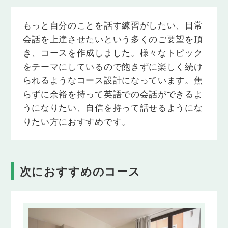
Lesson 25
もっと自分のことを話す練習がしたい、日常
仕事
「仕事」をテーマに語彙・フレーズを学習
会話を上達させたいという多くのご要望を頂
し、それらを使って講師と会話の練習を行い
き、コースを作成しました。様々なトピック
ます。
をテーマにしているので飽きずに楽しく続け
Lesson 26
られるようなコース設計になっています。焦
季節１
らずに余裕を持って英語での会話ができるよ
「季節」をテーマに語彙・フレーズを学習
うになりたい、自信を持って話せるようにな
し、それらを使って講師と会話の練習を行い
ます。
りたい方におすすめです。
Lesson 27
映画１
「映画」をテーマに語彙・フレーズを学習
し、それらを使って講師と会話の練習を行い
次におすすめのコース
ます。
Lesson 28
買い物１
「買い物」をテーマに語彙・フレーズを学習