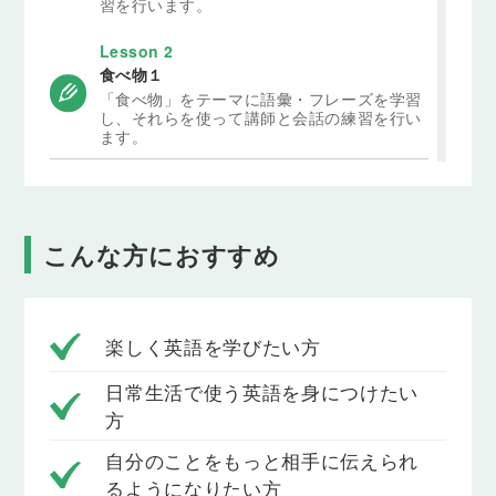
習を行います。
Lesson 2
食べ物１
「食べ物」をテーマに語彙・フレーズを学習
し、それらを使って講師と会話の練習を行い
ます。
Lesson 3
朝の日課
「朝の日課」をテーマに語彙・フレーズを学
こんな方におすすめ
習し、それらを使って講師と会話の練習を行
います。
Lesson 4
食べ物２
楽しく英語を学びたい方
「食べ物」をテーマに語彙・フレーズを学習
し、それらを使って講師と会話の練習を行い
日常生活で使う英語を身につけたい
ます。
方
Lesson 5
自分のことをもっと相手に伝えられ
平日の日課
るようになりたい方
「平日の日課」をテーマに語彙・フレーズを