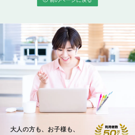
ます。
Lesson 33
洋服２
「洋服」をテーマに語彙・フレーズを学習
し、それらを使って講師と会話の練習を行い
ます。
Lesson 34
買い物２
「買い物」をテーマに語彙・フレーズを学習
し、それらを使って講師と会話の練習を行い
ます。
Lesson 35
本
「本」をテーマに語彙・フレーズを学習し、
それらを使って講師と会話の練習を行いま
す。
Lesson 36
大人の方も、お子様も、
動物１