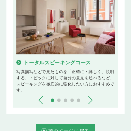
し、それらを使って講師と会話の練習を行い
ます。
Lesson 29
飲み物２
「飲み物」をテーマに語彙・フレーズを学習
し、それらを使って講師と会話の練習を行い
ます。
Lesson 30
レッスン２１〜２９の復習
トータルスピーキングコース
S
これまでに学習した内容をおさらいします。
おり、
写真描写などで見たものを「正確に・詳しく」説明
現在、
Lesson 31
形式の
する、トピックに対して自分の意見を述べるなど、
ッス
映画２
題形式に
スピーキングを徹底的に強化したい方におすすめで
す。各
「映画」をテーマに語彙・フレーズを学習
フィー
す。
対し
し、それらを使って講師と会話の練習を行い
つくコ
する
ます。
論理
Lesson 32
季節２
「季節」をテーマに語彙・フレーズを学習
し、それらを使って講師と会話の練習を行い
前のページに戻る