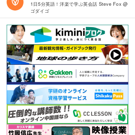
動物２
1日5分英語！洋楽で学ぶ英会話
Steve Fox @
「動物」をテーマに語彙・フレーズを学習
ゴダイゴ
し、それらを使って講師と会話の練習を行い
ます。
Lesson 45
町１
「町」をテーマに語彙・フレーズを学習し、
それらを使って講師と会話の練習を行いま
す。
Lesson 46
旅行２
「旅行」をテーマに語彙・フレーズを学習
し、それらを使って講師と会話の練習を行い
ます。
Lesson 47
田舎
「田舎」をテーマに語彙・フレーズを学習
し、それらを使って講師と会話の練習を行い
ます。