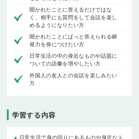
学習し、それらを使って講師と会話の練習を
聞かれたことに答えるだけではな
行います。
く、相手にも質問をして会話を楽し
Lesson 6
めるようになりたい方
食事の準備
聞かれたことにぱっと答えられる瞬
「食事の準備」をテーマに語彙・フレーズを
学習し、それらを使って講師と会話の練習を
発力を身につけたい方
行います。
日常生活の中の身近なものや話題に
Lesson 7
ついての語彙を増やしたい方
予定
「予定」をテーマに語彙・フレーズを学習
外国人の友人との会話を楽しみたい
し、それらを使って講師と会話の練習を行い
方
ます。
Lesson 8
夜の日課
「夜の日課」をテーマに語彙・フレーズを学
学習する内容
習し、それらを使って講師と会話の練習を行
います。
Lesson 9
日常生活で身の回りにあるものや身近なト