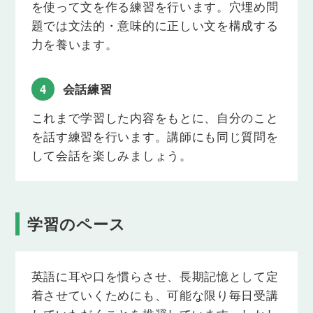
を使って文を作る練習を行います。穴埋め問
Lesson 17
スポーツ２
題では文法的・意味的に正しい文を構成する
「スポーツ」をテーマに語彙・フレーズを学
力を養います。
習し、それらを使って講師と会話の練習を行
います。
4
会話練習
Lesson 18
感情１
これまで学習した内容をもとに、自分のこと
「感情」をテーマに語彙・フレーズを学習
し、それらを使って講師と会話の練習を行い
を話す練習を行います。講師にも同じ質問を
ます。
して会話を楽しみましょう。
Lesson 19
イベント
「イベント」をテーマに語彙・フレーズを学
習し、それらを使って講師と会話の練習を行
学習のペース
います。
Lesson 20
レッスン１１〜１９の復習
英語に耳や口を慣らさせ、長期記憶として定
これまでに学習した内容をおさらいします。
着させていくためにも、可能な限り毎日受講