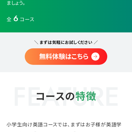
ましょう。
6
全
コース
＼ まずは気軽にお試しください ／
無料体験はこちら
FEATURE
コースの
特徴
小学生向け英語コースでは、まずはお子様が英語学