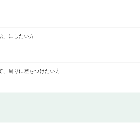
とでメールを送るね」「明日は雨が降るでしょう」のように、未来に行う意思のある
えられるようになります。
よう
します。「一緒に来ますか」「明日は家にいますか」のように、相手に意思や予想な
持っていきません」のように、未来に起こらないであろうことや、するつもりの
語」にしたい方
his summer.
て、周りに差をつけたい方
現を学習します。「嬉しそうだね（あなたは嬉しそうに見えます）」「それはまるで
ように見えるかを伝えられるようになります。
ます。「友達に誕生日のメッセージを送ります」「彼にプレゼントをあげましたか」のよ
いて話せるようになります。