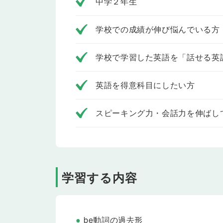
中学２年生
未来を表す will を使った文を学習します。「あ
ことや、起こり得る（推測できる）ことについて伝
学校での成績が伸び悩んでいる方
Lesson 10
意志や予想をたずねよう、答え
未来を表す will を使った疑問文と否定文を学習
どをたずねたり、「雨は降らないでしょう」「傘を
学校で学習した英語を「話せる英
ないことなどについて伝えられるようになります。
Lesson 11
リーディング
英語を得意科目にしたい方
Jenny and Daiki are talking about their plans for t
Lesson 12
テスト
スピーキング力・会話力を伸ばし
Lesson 7〜11 の内容をおさらいします。
Lesson 13
どんなふうに見えるか伝えよう
一般動詞 look を使った「〜に見える」という表
宝石のように見えます」のように、人や物事がどの
学習する内容
Lesson 14
だれに何をあげるか伝えよう
一般動詞 give と send を使った文を学習し
うに、誰かに何かを送ったりあげたりすることにつ
Lesson 15
目的や理由を伝えよう
be動詞の過去形