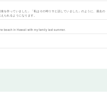
朝食を作っていました」「私はその時リサと話していました」のように、過去の
伝えられるようになります。
he beach in Hawaii with my family last summer.
します。「今年の夏にハワイに行きます」のように、未来の予定や計画について伝えられ
う
学習します。「今年の夏休みにカナダへ行きますか」「この週末何をするつもりですか」
ができるようになります。