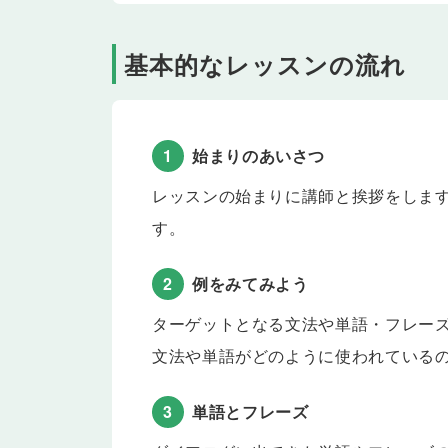
接続詞 if を使った文を学習します。「もし時間
Lesson 29
「～のとき」といつのことかを
基本的なレッスンの流れ
接続詞 when を使った文を学習します。「時間
のように、ある特定の時点での出来事や、する予定
Lesson 30
リーディング
Jenny and Daiki are talking about what happened l
1
始まりのあいさつ
Lesson 31
テスト
レッスンの始まりに講師と挨拶をしま
Lesson 28〜30 の内容をおさらいします。
す。
Lesson 32
気持ちや知っていることを伝え
目的語を表すthat節を使った文を学習します。「
2
例をみてみよう
とについて、より詳しい情報を追加して相手に伝え
Lesson 33
「〜がある」「〜がない」と伝
ターゲットとなる文法や単語・フレー
there is/are を使った文を学習します。「
文法や単語がどのように使われている
いて相手に伝えられるようになります。
Lesson 34
「〜がありますか」とたずねよ
3
単語とフレーズ
there is/are を使った疑問文を学習します
に、ものや人の存在についてたずねることができる