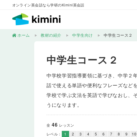
オンライン英会話なら学研のKimini英会話
ホーム
教材の紹介
中学生向け
中学生コース２
中学生コース２
中学校学習指導要領に基づき、中学２
話で使える単語や便利なフレーズなど
学校で学ぶ文法を英語で学びなおし、
うになります。
46
全
レッスン
レベル：
1
2
3
4
5
6
7
8
9
10