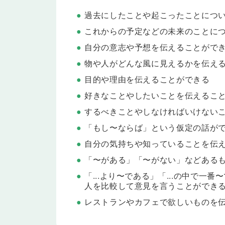
過去にしたことや起こったことにつ
Lesson 22
My Future Goals
目標について話してみましょう。
これからの予定などの未来のことに
自分の意志や予想を伝えることがで
Lesson 23
テスト
Lesson 18〜22 の内容をおさらいします。
物や人がどんな風に見えるかを伝え
Lesson 24
しなければならないことを伝え
目的や理由を伝えることができる
助動詞 have to を使った文を学習します。「
好きなことやしたいことを伝えるこ
けないことについて伝えられるようになります。
するべきことやしなければいけない
Lesson 25
しなければならないこと、して
「もし〜ならば」という仮定の話が
助動詞 must を使った文を学習します。「今日は
ばならないことや、してはいけないことについて伝
自分の気持ちや知っていることを伝
Lesson 26
リーディング
「〜がある」「〜がない」などある
Kana is in the party but she has to leave the party
「...より〜である」「...の中で一
人を比較して意見を言うことができ
Lesson 27
テスト
Lesson 24〜26 の内容をおさらいします。
レストランやカフェで欲しいものを
Lesson 28
「もし〜ならば」と条件を伝え