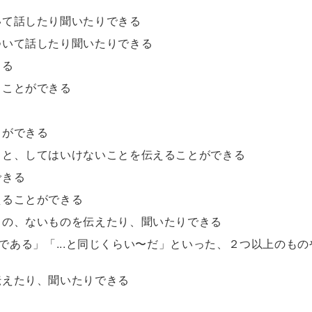
いて話したり聞いたりできる
ついて話したり聞いたりできる
きる
ることができる
よう
もう行かなくちゃ！」「明日は早く起きなければなりません」のような、しなければい
とができる
こと、してはいけないことを伝えることができる
はいけないことを伝えよう
できる
勉強しなくちゃいけないんだ」「ここで泳いではいけません」のように、しなけれ
えられるようになります。
えることができる
もの、ないものを伝えたり、聞いたりできる
 now.
番〜である」「...と同じくらい〜だ」といった、２つ以上のもの
る
伝えたり、聞いたりできる
よう