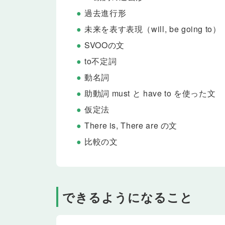
to不定詞の副詞的用法について学習します。「犬を
過去進行形
れるようになります。
未来を表す表現（will, be going to）
Lesson 16
リーディング
SVOOの文
Jenny and Mike are talking about Miho’s birthday.
to不定詞
Lesson 17
テスト
動名詞
Lesson 13〜16 の内容をおさらいします。
助動詞 must と have to を使った文
Lesson 18
好きなことやしたいことを伝え
一般動詞 want と like を使ったto不定詞
仮定法
なことやしたいことを伝えられるようになります。
There is, There are の文
Lesson 19
するべきことを伝えよう
比較の文
to不定詞の形容詞的用法について学習します。「昨
ものが欲しいです」のような、「〜するための」を
Lesson 20
何をして楽しむか伝えよう
動名詞を目的語にとる動詞を使った文を学習します
できるようになること
れるようになります。
Lesson 21
リーディング
Rick and Kana are talking. Kana is sleepy because 