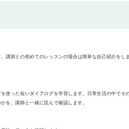
があれば」「もし明日晴れたら」のような仮定の話ができるようになります。
伝えよう
があるときはマンガを読みます」「私の父は若いころ、ロンドンに住んでいました」
のことについて話したり、たずねたりできるようになります。
ast night.
す。講師との初めてのレッスンの場合は簡単な自己紹介をし
よう
私は〜だと思う」「私は〜だと知っている」のように、思ったことや知っているこ
られるようになります。
えよう
ズを使った短いダイアログを学習します。日常生活の中でそ
向こうに花屋さんがあるよ」「体育館には誰もいません」のように、ものや人の存在につ
のかを、講師と一緒に読んで確認します。
う、答えよう
。「この近くに郵便局はありますか」「公園に子どもたちはたくさんいますか」のよう
ようになります。