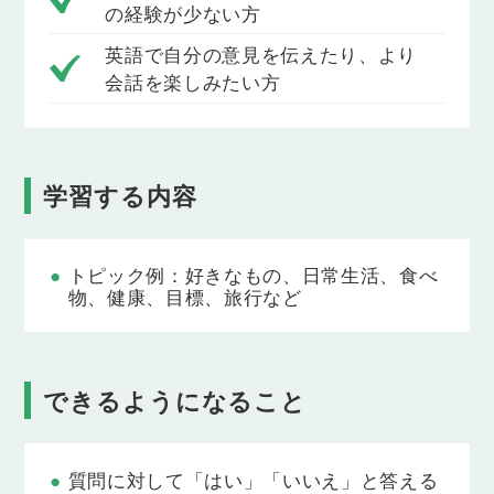
の経験が少ない方
Lesson 6
食べ物
英語で自分の意見を伝えたり、より
食べ物について話してみましょう。
会話を楽しみたい方
Lesson 7
学校行事
学校行事について話してみましょう。
学習する内容
Lesson 8
家での生活
トピック例：好きなもの、日常生活、食べ
家での生活について話してみましょう。
物、健康、目標、旅行など
Lesson 9
英語
英語について話してみましょう。
できるようになること
Lesson 10
健康
質問に対して「はい」「いいえ」と答える
健康について話してみましょう。