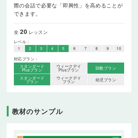
際の会話で必要な「即興性」を高めることが
できます。
20
全
レッスン
レベル：
1
2
3
4
5
6
7
8
9
10
対応プラン：
スタンダード
ウィークデイ
回数プラン
Plusプラン
Plusプラン
スタンダード
ウィークデイ
幼児プラン
プラン
プラン
教材のサンプル