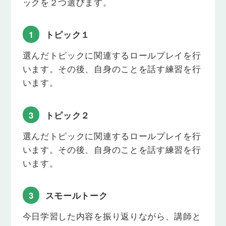
ックを２つ選びます。
Lesson 16
幼少期
1
トピック１
幼少期について話してみましょう。
選んだトピックに関連するロールプレイを行
います。その後、自身のことを話す練習を行
Lesson 17
四季
います。
四季について話してみましょう。
3
トピック２
Lesson 18
町の施設
選んだトピックに関連するロールプレイを行
町の施設について話してみましょう。
います。その後、自身のことを話す練習を行
Lesson 19
います。
私の国
あなたの国について話してみましょう。
3
スモールトーク
Lesson 20
今日学習した内容を振り返りながら、講師と
インターネット