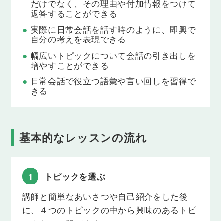
だけでなく、その理由や付加情報をつけて
返答することができる
Lesson 11
特別な日
実際に日常会話を話す時のように、即興で
自分の考えを表現できる
特別な日について話してみましょう。
幅広いトピックについて会話の引き出しを
Lesson 12
増やすことができる
目標
日常会話で役立つ語彙や言い回しを習得で
目標について話してみましょう。
きる
Lesson 13
予定
予定について話してみましょう。
基本的なレッスンの流れ
Lesson 14
旅行
1
トピックを選ぶ
旅行について話してみましょう。
講師と簡単なあいさつや自己紹介をした後
Lesson 15
最近のこと
に、４つのトピックの中から興味のあるトピ
最近のことについて話してみましょう。