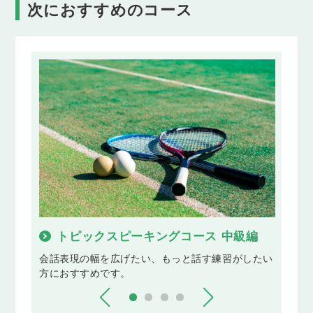
次におすすめのコース
トピックスピーキングコース 中級編
日
目指し
会話表現の幅を広げたい、もっと話す練習がしたい
日常
方におすすめです。
を磨