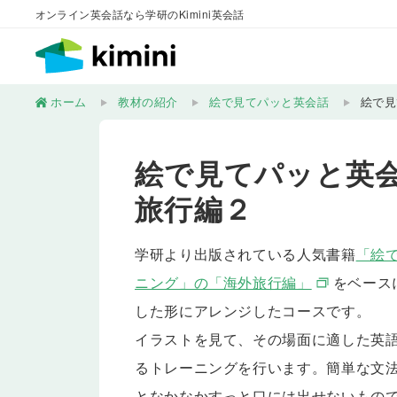
オンライン英会話なら学研のKimini英会話
ホーム
教材の紹介
絵で見てパッと英会話
絵で見
絵で見てパッと英会
旅行編２
学研より出版されている人気書籍
「絵
ニング」の「海外旅行編」
をベース
した形にアレンジしたコースです。
イラストを見て、その場面に適した英
るトレーニングを行います。簡単な文
となかなかすっと口には出せないもの