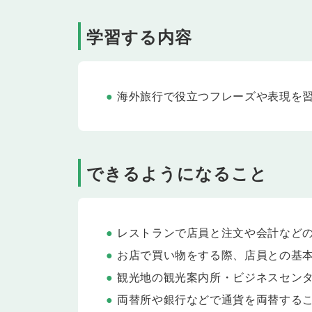
Lesson 15
両替・郵便局
通貨の両替所や銀行、郵便局などでのやりとりを学
学習する内容
Lesson 16
単語・フレーズ(8)
海外旅行でよく使う言葉やフレーズを学習しましょ
Lesson 17
テスト
海外旅行で役立つフレーズや表現を
Lesson 14-16の内容をおさらいします。
Lesson 18
美術館・博物館
美術館や博物館などでの、係員さんとのやりとりを
できるようになること
Lesson 19
観劇・観戦(1)
劇場で演劇やミュージカルなどを見たり、スタジア
Lesson 20
観劇・観戦(2)
レストランで店員と注文や会計など
劇場で演劇やミュージカルなどを見たり、スタジア
お店で買い物をする際、店員との基
Lesson 21
単語・フレーズ(9)
海外旅行でよく使う言葉やフレーズを学習しましょ
観光地の観光案内所・ビジネスセン
両替所や銀行などで通貨を両替する
Lesson 22
テスト