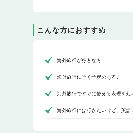
Lesson 1-6の内容をおさらいします。
Lesson 8
買い物(1)
ショッピングのときの、店員さんなどとのやりとり
こんな方におすすめ
Lesson 9
買い物(2)
ショッピングのときの、店員さんなどとのやりとり
Lesson 10
買い物(3)
ショッピングのときの、店員さんなどとのやりとり
海外旅行が好きな方
Lesson 11
買い物(4)
ショッピングのときの、店員さんなどとのやりとり
海外旅行に行く予定のある方
Lesson 12
単語・フレーズ(7)
海外旅行でよく使う言葉やフレーズを学習しましょ
海外旅行ですぐに使える表現を短
Lesson 13
テスト
Lesson 8-12の内容をおさらいします。
海外旅行には行きたいけど、英語
Lesson 14
観光案内所
観光地の観光案内所・ビジネスセンターなどの係員