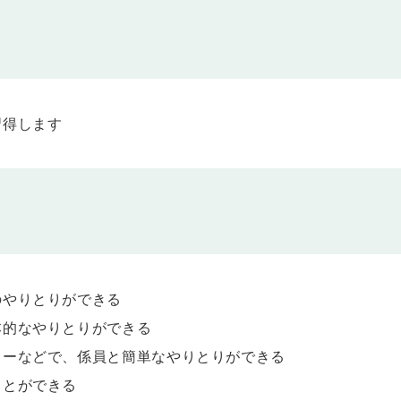
びます。
う。
習得します
学びます。
ムで野球やサッカーなどを観戦したりするときのやりとりです。
のやりとりができる
ムで野球やサッカーなどを観戦したりするときのやりとりです。
本的なやりとりができる
う。
ターなどで、係員と簡単なやりとりができる
ことができる