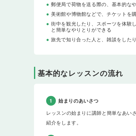
Lesson 18-21の内容をおさらいします。
郵便局で荷物を送る際の、基本的な
Lesson 23
観光(1)
美術館や博物館などで、チケットを
街の中を観光したり、スポーツを体験したり、ツア
街中を観光したり、スポーツを体験
と簡単なやりとりができる
Lesson 24
観光(2)
街の中を観光したり、スポーツを体験したり、ツア
旅先で知り合った人と、雑談をした
Lesson 25
観光(3)
街の中を観光したり、スポーツを体験したり、ツア
Lesson 26
単語・フレーズ(10)
基本的なレッスンの流れ
海外旅行でよく使う言葉やフレーズを学習しましょ
Lesson 27
テスト
Lesson 23-26の内容をおさらいします。
1
始まりのあいさつ
Lesson 28
出会い・交流(1)
旅先で知り合った人と、お天気などのちょっとした
レッスンの始まりに講師と簡単なあい
Lesson 29
紹介をします。
出会い・交流(2)
旅先で知り合った人と、お天気などのちょっとした