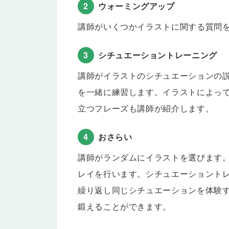
2
ウォーミングアップ
Lesson 30
単語・フレーズ(11)
海外旅行でよく使う言葉やフレーズを学習しましょ
講師がいくつかイラストに関する質問
Lesson 31
テスト
Lesson 28-30の内容をおさらいします。
3
シチュエーショントレーニング
講師がイラストのシチュエーションの
を一緒に練習します。イラストによっ
立つフレーズも講師が紹介します。
4
おさらい
講師がランダムにイラストを選びます
レイを行います。シチュエーショント
繰り返し同じシチュエーションを体験
鍛えることができます。