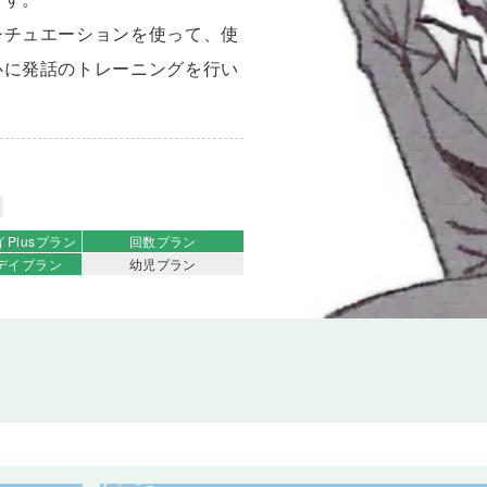
シチュエーションを使って、使
心に発話のトレーニングを行い
イ
Plusプラン
回数プラン
デイ
プラン
幼児プラン