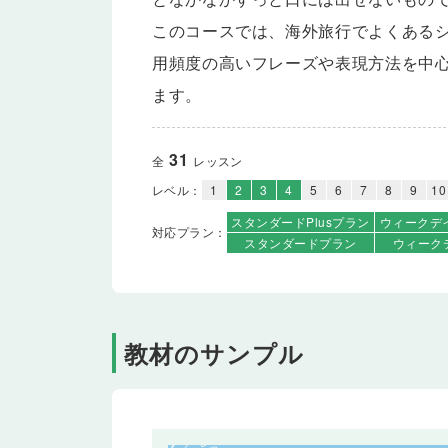
このコースでは、海外旅行でよくある
用頻度の高いフレーズや表現方法を中
ます。
31
全
レッスン
レベル：
1
2
3
4
5
6
7
8
9
10
スタンダード
Plusプラン
ウィークデ
対応プラン：
スタンダード
プラン
ウィーク
教材のサンプル