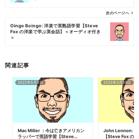
ビ
ゲ
次のページへ
ー
Oingo Boingo: 洋楽で英熟語学習【Steve
シ
Fox の洋楽で学ぶ英会話】＜オーディオ付き
ョ
＞
ン
関連記事
2022年5月2日
2023年3月29日
Mac Miller ：今は亡きアメリカン
John Lennon
ラッパーで英語学習【Steve…
【Steve Fox の