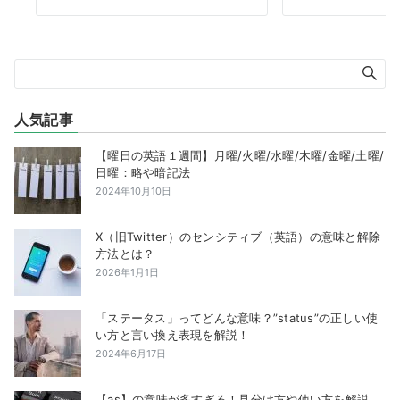
人気記事
【曜日の英語１週間】月曜/火曜/水曜/木曜/金曜/土曜/
日曜：略や暗記法
2024年10月10日
X（旧Twitter）のセンシティブ（英語）の意味と解除
方法とは？
2026年1月1日
「ステータス」ってどんな意味？”status”の正しい使
い方と言い換え表現を解説！
2024年6月17日
【as】の意味が多すぎる！見分け方や使い方を解説。