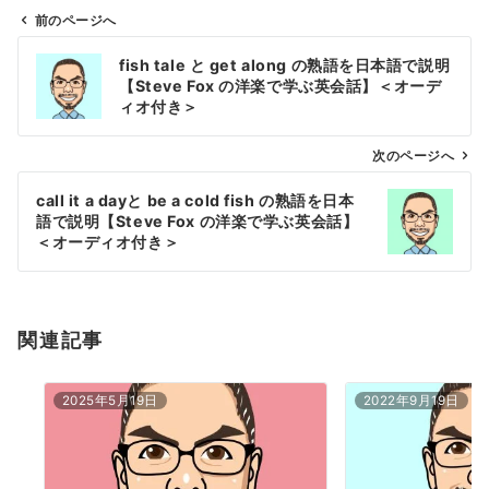
前のページへ
投
fish tale と get along の熟語を日本語で説明
稿
【Steve Fox の洋楽で学ぶ英会話】＜オーデ
ナ
ィオ付き＞
ビ
ゲ
次のページへ
ー
call it a dayと be a cold fish の熟語を日本
シ
語で説明【Steve Fox の洋楽で学ぶ英会話】
ョ
＜オーディオ付き＞
ン
関連記事
2025年5月19日
2022年9月19日