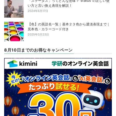
「ステータス」ってどんな意味？”status”の正しい使
い方と言い換え表現を解説！
2024年6月17日
【色】の英語名一覧｜基本２３色から濃淡表現まで｜
見本色・カラーコード付き
2025年3月23日
8月10日までのお得なキャンペーン