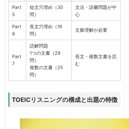
Part
短文穴埋め（30
文法・語彙問題が中
5
問）
心
Part
長文穴埋め（16
文脈理解が必要
6
問）
読解問題
1つの文書（29
Part
長文・複数文書を読
問）
7
む
複数の文書（25
問）
TOEICリスニングの構成と出題の特徴