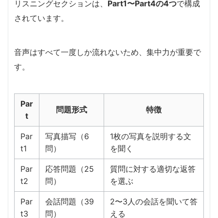
リスニングセクションは、
Part1〜Part4の4つ
で構成
されています。
音声はすべて一度しか流れないため、集中力が重要で
す。
Par
問題形式
特徴
t
Par
写真描写（6
1枚の写真を説明する文
t1
問）
を聞く
Par
応答問題（25
質問に対する適切な返答
t2
問）
を選ぶ
Par
会話問題（39
2〜3人の会話を聞いて答
t3
問）
える