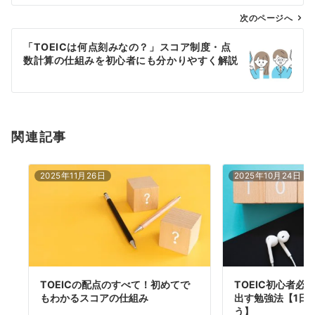
ビ
ゲ
次のページへ
ー
「TOEICは何点刻みなの？」スコア制度・点
シ
数計算の仕組みを初心者にも分かりやすく解説
ョ
ン
関連記事
2025年11月26日
2025年10月24日
TOEICの配点のすべて！初めてで
TOEIC初心者必
もわかるスコアの仕組み
出す勉強法【1日
う】