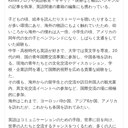
Kiminiブログや英語教育・キャリア・医療など幅広いジャンル
の記事を執筆。英語関連の書籍の編集にも携わっている。
子どもの頃、絵本を読んだりストーリーを聴いたりすること
が多い環境にあり、海外の物語にもよく触れていたため、幼
いころから海外への憧れは人一倍。小学生の頃、アメリカの
同年代の女の子とペンフレンドになり、しばらく文通をして
いた経験も。
中学・高校時代も英語が好きで、大学では英文学を専攻。20
代の時、国の青年国際交流事業に参加し、中国各地を訪れ
る。現地の青年たちとの文化交流やディスカッション、学
校・企業訪問を通して国際的視野を広める貴重な経験をし
た。
その後も、海外からの留学生との交流や訪日外国人の観光案
内、異文化交流イベントへの参加など、国際交流の場に積極
的に参加。
海外はこれまで、ヨーロッパ9か国、アジア6か国、アメリカ
を訪れたが、これからも各国を訪れてみたい。
英語はコミュニケーションのための手段。世界に目を向け、
世界の人たちと交流するチャンスをつくるため、多くの人に