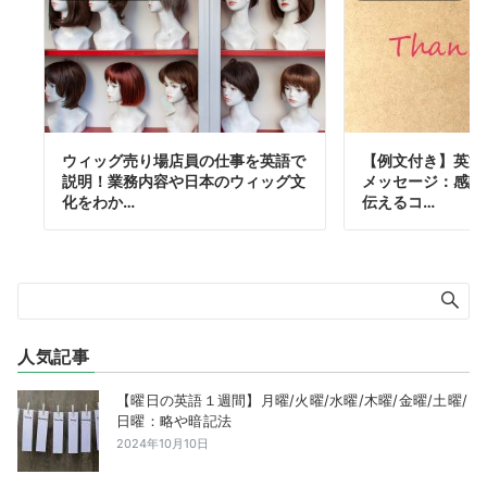
ウィッグ売り場店員の仕事を英語で
【例文付き】英文
説明！業務内容や日本のウィッグ文
メッセージ：感謝
化をわか…
伝えるコ…
人気記事
【曜日の英語１週間】月曜/火曜/水曜/木曜/金曜/土曜/
日曜：略や暗記法
2024年10月10日