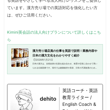
る英語をやさしく学べる法人向けレッスンをご提供し
ています。漢方売り場での英語対応を強化したい方
は、ぜひご活用ください。
Kimini英会話の法人向けプランについて詳しくはこち
ら
漢方売り場店員の仕事を英語で説明！業務内容や
日本の漢方文化をわかりやすく紹介
🕒️2026年1月21日
日本の漢方は、自然由来の生薬を組み合わせ、体質や症状に合わせて用い
られる伝統医療です。現代では健康維持や美容、日常の不調改善のために
利用され、外国人観光客や在住者からも注目を集めています。漢方売り場
の店員は、生薬や製品の特徴、...
英語コーチ・英語
教育ライター /
dehito
English Coach &