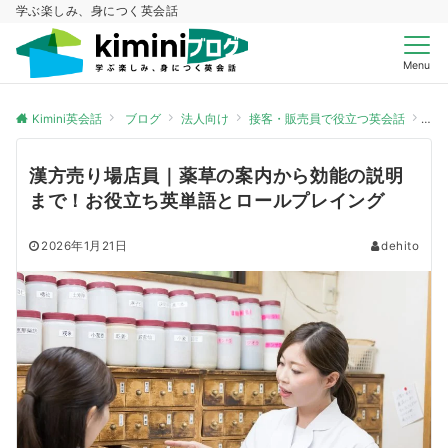
学ぶ楽しみ、身につく英会話
Menu
Kimini英会話
ブログ
法人向け
接客・販売員で役立つ英会話
漢
漢方売り場店員｜薬草の案内から効能の説明
まで！お役立ち英単語とロールプレイング
2026年1月21日
dehito