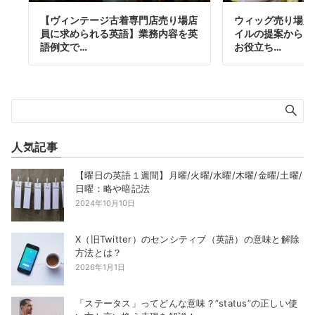
【ヴィンテージ古着専門店売り場店
ウィッグ売り場店
員に求められる英語】業務内容を英
イルの提案からお
語例文で…
お役立ち…
人気記事
【曜日の英語１週間】月曜/火曜/水曜/木曜/金曜/土曜/
日曜：略や暗記法
2024年10月10日
X（旧Twitter）のセンシティブ（英語）の意味と解除
方法とは？
2026年1月1日
「ステータス」ってどんな意味？”status”の正しい使