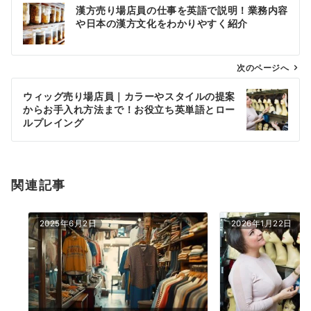
漢方売り場店員の仕事を英語で説明！業務内容
稿
や日本の漢方文化をわかりやすく紹介
ナ
ビ
ゲ
次のページへ
ー
ウィッグ売り場店員｜カラーやスタイルの提案
シ
からお手入れ方法まで！お役立ち英単語とロー
ョ
ルプレイング
ン
関連記事
2025年6月2日
2026年1月22日