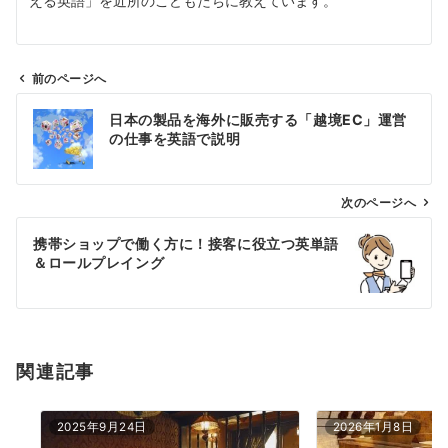
える英語」を近所のこどもたちに教えています。
前のページへ
投
日本の製品を海外に販売する「越境EC」運営
稿
の仕事を英語で説明
ナ
ビ
ゲ
次のページへ
ー
携帯ショップで働く方に！接客に役立つ英単語
シ
＆ロールプレイング
ョ
ン
関連記事
2025年9月24日
2026年1月8日