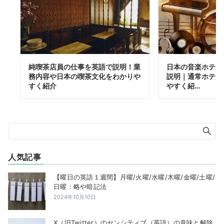
純喫茶店員の仕事を英語で説明！業
日本の音楽ホテル
務内容や日本の喫茶文化をわかりや
説明｜通常ホテル
すく紹介
やすく紹…
人気記事
【曜日の英語１週間】月曜/火曜/水曜/木曜/金曜/土曜/
日曜：略や暗記法
2024年10月10日
X（旧Twitter）のセンシティブ（英語）の意味と解除