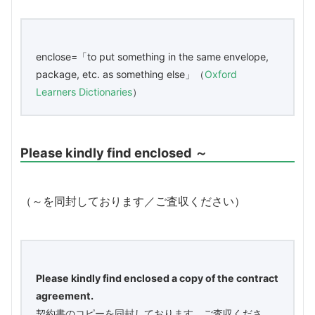
enclose=「to put something in the same envelope,
package, etc. as something else」（
Oxford
Learners Dictionaries
）
Please kindly find enclosed ～
（～を同封しております／ご査収ください）
Please kindly find enclosed a copy of the contract
agreement.
契約書のコピーを同封しております。ご査収くださ