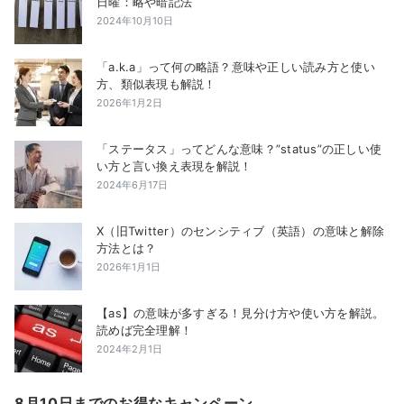
日曜：略や暗記法
2024年10月10日
「a.k.a」って何の略語？意味や正しい読み方と使い
方、類似表現も解説！
2026年1月2日
「ステータス」ってどんな意味？”status”の正しい使
い方と言い換え表現を解説！
2024年6月17日
X（旧Twitter）のセンシティブ（英語）の意味と解除
方法とは？
2026年1月1日
【as】の意味が多すぎる！見分け方や使い方を解説。
読めば完全理解！
2024年2月1日
8月10日までのお得なキャンペーン