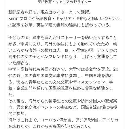
英語教育・キャリア分野ライター
新聞記者を経て、現在はライターとして活躍。
Kiminiブログや英語教育・キャリア・医療など幅広いジャンル
の記事を執筆。英語関連の書籍の編集にも携わっている。
子どもの頃、絵本を読んだりストーリーを聴いたりすること
が多い環境にあり、海外の物語にもよく触れていたため、幼
いころから海外への憧れは人一倍。小学生の頃、アメリカの
同年代の女の子とペンフレンドになり、しばらく文通をして
いた経験も。
中学・高校時代も英語が好きで、大学では英文学を専攻。20
代の時、国の青年国際交流事業に参加し、中国各地を訪れ
る。現地の青年たちとの文化交流やディスカッション、学
校・企業訪問を通して国際的視野を広める貴重な経験をし
た。
その後も、海外からの留学生との交流や訪日外国人の観光案
内、異文化交流イベントへの参加など、国際交流の場に積極
的に参加。
海外はこれまで、ヨーロッパ9か国、アジア6か国、アメリカ
を訪れたが、これからも各国を訪れてみたい。