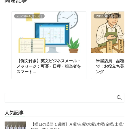
2026年4月23日
2025年7月1日
【例文付き】英文ビジネスメール・
米屋店員｜品種の
メッセージ：可否・日程・担当者を
で！お役立ち英単
スマート…
ング
人気記事
【曜日の英語１週間】月曜/火曜/水曜/木曜/金曜/土曜/