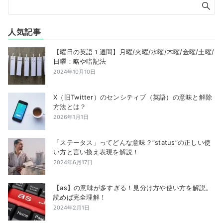
人気記事
【曜日の英語１週間】月曜/火曜/水曜/木曜/金曜/土曜/
日曜：略や暗記法
2024年10月10日
X（旧Twitter）のセンシティブ（英語）の意味と解除
方法とは？
2026年1月1日
「ステータス」ってどんな意味？”status”の正しい使
い方と言い換え表現を解説！
2024年6月17日
【as】の意味が多すぎる！見分け方や使い方を解説。
読めば完全理解！
2024年2月1日