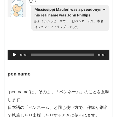
Aさん
Mississippi Maulerl was a pseudonym –
his real name was John Phillips.
訳）ミシシッピ・マウラーはペンネームで、本名
はジョン・フィリップスでした。
音
00:00
00:00
声
プ
レ
pen name
ー
ヤ
”pen name”は、そのまま「ペンネーム」のことを意味
ー
します。
日本語の「ペンネーム」と同じ使い方で、作家が別名
で執筆したり出版したりするときに使われます。