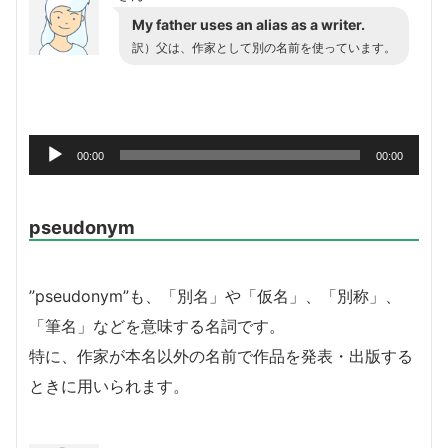
My father uses an alias as a writer.
訳）父は、作家として別の名前を使っています。
音
00:00
00:00
声
プ
レ
pseudonym
ー
ヤ
”pseudonym”も、「別名」や「仮名」、「別称」、
ー
「筆名」などを意味する名詞です。
特に、作家が本名以外の名前で作品を発表・出版する
ときに用いられます。