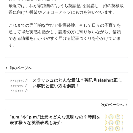
最近では、我が家独自の“おうち英語塾”を開講し、娘の英検取
得に向けた授業やフォローアップにも力を注いでいます。
これまでの専門的な学びと指導経験、そして日々の子育てを
通して得た実感を活かし、読者の方に寄り添いながら、信頼
できる情報をわかりやすく届ける記事づくりを心がけていま
す。
前のページへ
投
スラッシュはどんな意味？英記号slashの正し
稿
い解釈と使い方を解説！
ナ
ビ
ゲ
次のページへ
ー
”a.m.”や”p.m.”は元々どんな意味なの？時刻を
シ
表す様々な英語表現も紹介
ョ