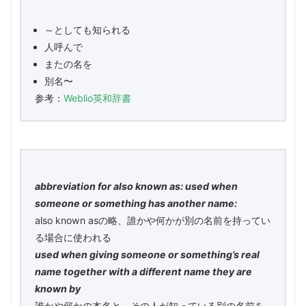
～としても知られる
人呼んで
またの名を
別名〜
参考：
Weblio英和辞書
abbreviation for also known as: used when
someone or something has another name:
also known asの略、誰かや何かが別の名前を持ってい
る場合に使われる
used when giving someone or something’s real
name together with a different name they are
known by
誰かや何かの本名と、その人が知っている別の名前を