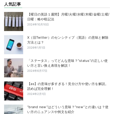
人気記事
【曜日の英語１週間】月曜/火曜/水曜/木曜/金曜/土曜/
日曜：略や暗記法
2024年10月10日
X（旧Twitter）のセンシティブ（英語）の意味と解除
方法とは？
2026年1月1日
「ステータス」ってどんな意味？”status”の正しい使
い方と言い換え表現を解説！
2024年6月17日
【as】の意味が多すぎる！見分け方や使い方を解説。
読めば完全理解！
2024年2月1日
“brand new”はどういう意味？”new”との違いは？使
い方のニュアンスや例文を紹介