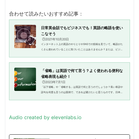
合わせて読みたいおすすめ記事：
日常英会話でもビジネスでも！英語の略語を使い
こなそう
🕒️2021年10月20日
インターネット上の英語のやりとりやSNSでの投稿を見ていて、略語がた
くさん使われていることに気づいたことはありませんか？または、ビジネ
スシーンでアルファベットの大文字が続く略語を見て、どういう意味だろ
う？と不思議に思った人もいるか...
「省略」は英語で何て言う？よく使われる便利な
省略表現も紹介！
🕒️2023年7月1日
「以下省略」や「省略する」は英語で何と言うのでしょうか？長い単語や
語句を何度も言うのは面倒で、できれば避けたいと思うものです。日本語
と英語に限らず、フランス語やドイツ語、中国語などさまざまな言語で、
省略表現は多く使われており、...
Audio created by elevenlabs.io