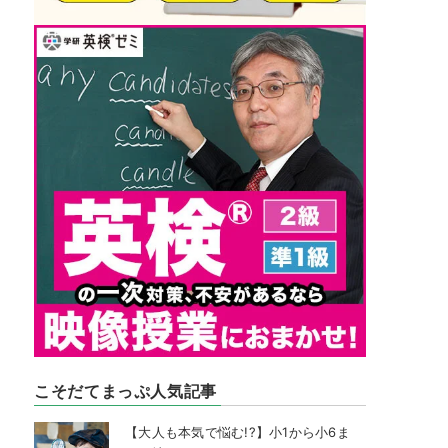
こそだてまっぷ人気記事
【大人も本気で悩む!?】小1から小6ま