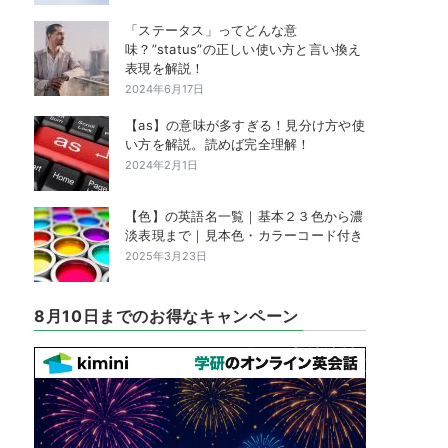
「ステータス」ってどんな意
味？”status”の正しい使い方と言い換え
表現を解説！
2024年6月17日
【as】の意味が多すぎる！見分け方や使
い方を解説。読めば完全理解！
2024年2月1日
【色】の英語名一覧｜基本２３色から濃
淡表現まで｜見本色・カラーコード付き
2025年3月23日
8月10日までのお得なキャンペーン