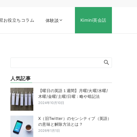
習お役立ちコラム
Kimini英会話
体験談
人気記事
【曜日の英語１週間】月曜/火曜/水曜/
木曜/金曜/土曜/日曜：略や暗記法
2024年10月10日
X（旧Twitter）のセンシティブ（英語）
の意味と解除方法とは？
2026年1月1日