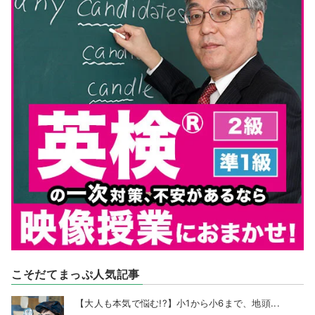
こそだてまっぷ人気記事
【大人も本気で悩む!?】小1から小6まで、地頭...