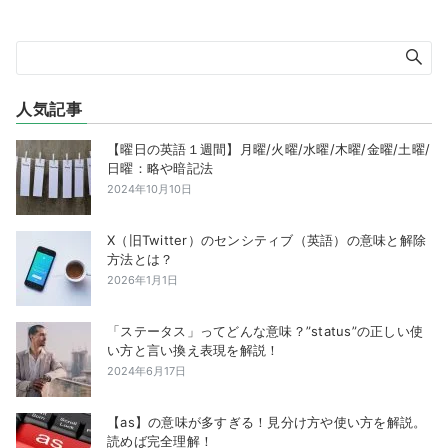
人気記事
【曜日の英語１週間】月曜/火曜/水曜/木曜/金曜/土曜/
日曜：略や暗記法
2024年10月10日
X（旧Twitter）のセンシティブ（英語）の意味と解除
方法とは？
2026年1月1日
「ステータス」ってどんな意味？”status”の正しい使
い方と言い換え表現を解説！
2024年6月17日
【as】の意味が多すぎる！見分け方や使い方を解説。
読めば完全理解！